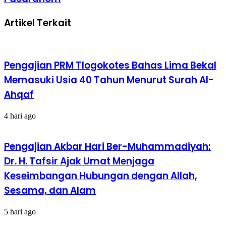
Grabag
sebagai
Putaran
Pondasi
Artikel Terkait
Perdana
Amal
Digelar
di
Masjid
Al
Pengajian PRM Tlogokotes Bahas Lima Bekal
Maghfur
Pasaranom
Memasuki Usia 40 Tahun Menurut Surah Al-
Ahqaf
4 hari ago
Pengajian Akbar Hari Ber-Muhammadiyah:
Dr. H. Tafsir Ajak Umat Menjaga
Keseimbangan Hubungan dengan Allah,
Sesama, dan Alam
5 hari ago