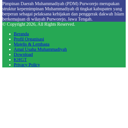
Pimpinan Daerah Muhammadiyah (PDM) Purworejo merupakan
struktur kepemimpinan Muhammadiyah di tingkat kabupaten yang
berperan sebagai pelaksana kebijakan dan penggerak dakwah Islam
berkemajuan di wilayah Purworejo, Jawa Tengah.
© Copyright 2026, All Rights Reserved.
Beranda
Profil Organisasi
Majelis & Lembaga
Amal Usaha Muhammadiyah
Download
KHGT
Privacy Policy
Facebook
X
WhatsApp
Telegram
Back
to
top
button