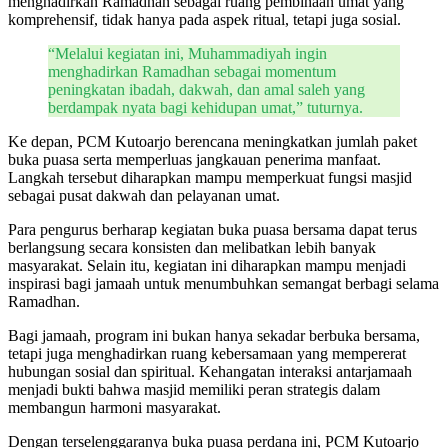
menghadirkan Ramadhan sebagai ruang pembinaan umat yang
komprehensif, tidak hanya pada aspek ritual, tetapi juga sosial.
“Melalui kegiatan ini, Muhammadiyah ingin
menghadirkan Ramadhan sebagai momentum
peningkatan ibadah, dakwah, dan amal saleh yang
berdampak nyata bagi kehidupan umat,” tuturnya.
Ke depan, PCM Kutoarjo berencana meningkatkan jumlah paket
buka puasa serta memperluas jangkauan penerima manfaat.
Langkah tersebut diharapkan mampu memperkuat fungsi masjid
sebagai pusat dakwah dan pelayanan umat.
Para pengurus berharap kegiatan buka puasa bersama dapat terus
berlangsung secara konsisten dan melibatkan lebih banyak
masyarakat. Selain itu, kegiatan ini diharapkan mampu menjadi
inspirasi bagi jamaah untuk menumbuhkan semangat berbagi selama
Ramadhan.
Bagi jamaah, program ini bukan hanya sekadar berbuka bersama,
tetapi juga menghadirkan ruang kebersamaan yang mempererat
hubungan sosial dan spiritual. Kehangatan interaksi antarjamaah
menjadi bukti bahwa masjid memiliki peran strategis dalam
membangun harmoni masyarakat.
Dengan terselenggaranya buka puasa perdana ini, PCM Kutoarjo