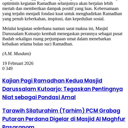
optimistis kegiatan Ramadhan selanjutnya akan berjalan lebih
meriah dan memberikan dampak positif yang luas. Kebersamaan
yang terjalin menjadi fondasi kuat untuk menghadirkan Ramadhan
yang penuh keberkahan, inspirasi, dan kepedulian sosial.
Melalui kegiatan sederhana namun sarat makna ini, Masjid
Darussalam Kutoarjo kembali menegaskan perannya sebagai pusat
ibadah sekaligus ruang perjumpaan umat dalam menebarkan
kebaikan selama bulan suci Ramadhan.
(A.M. Musdani)
19 Februari 2026
0
349
Kajian
Kajian Pagi Ramadhan Kedua Masjid
Pagi
Darussalam Kutoarjo: Tegaskan Pentingnya
Ramadhan
Kedua
Niat sebagai Pondasi Amal
Masjid
Darussalam
Tarawih
Tarawih Silaturahim (Tarhim) PCM Grabag
Kutoarjo:
Silaturahim
Tegaskan
Putaran Perdana Digelar di Masjid Al Maghfur
(Tarhim)
Pentingnya
PCM
Niat
Pasaranom