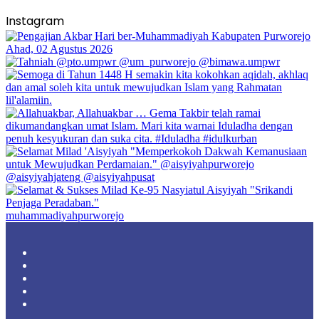
Instagram
muhammadiyahpurworejo
Facebook
X
YouTube
Instagram
TikTok