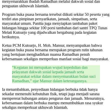
menyemarakkan ibadah Ramadhan melalui dakwah sosial dan
penguatan ukhuwah Islamiah.
Program buka puasa bersama tersebut diikuti sekitar 50 peserta yang
terdiri atas pimpinan persyarikatan, jamaah, simpatisan, serta
masyarakat umum. Panitia juga menyiapkan tambahan paket
hidangan hingga sekitar 100 porsi tambahan dari santri TPQ Tunas
Melati Kutoarjo yang dijadwalkan bergabung pada kegiatan
berikutnya.
Ketua PCM Kutoarjo, H. Moh. Mansur, menyampaikan bahwa
kegiatan buka puasa bersama merupakan program rutin tahunan
yang bertujuan menghadirkan nuansa Ramadhan penuh
kebersamaan sekaligus memperluas manfaat sosial bagi masyarakat.
“Kegiatan ini merupakan wujud kepedulian dan
pelayanan dakwah sosial kepada jamaah serta
masyarakat sekitar dalam menyemarakkan bulan suci
Ramadhan,” ujar Mansur dalam keterangannya.
Ia menambahkan, penyediaan hidangan berbuka tidak hanya
sekadar memenuhi kebutuhan fisik, tetapi juga menjadi sarana
mempererat hubungan antara pengurus dan jamaah. Menurutnya,
kebersamaan dalam berbuka mampu menumbuhkan rasa syukur
sekaligus memperkuat ukhuwah Islamiah.