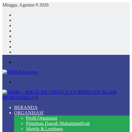
Minggu, Agustus 9 2026
Facebook
X
YouTube
Instagram
TikTok
Log
In
Random
Article
Sidebar
Menu
Search
for
BERANDA
ORGANISASI
Profil Organisasi
Pimpinan Daerah Muhammadiyah
Majelis & Lembaga