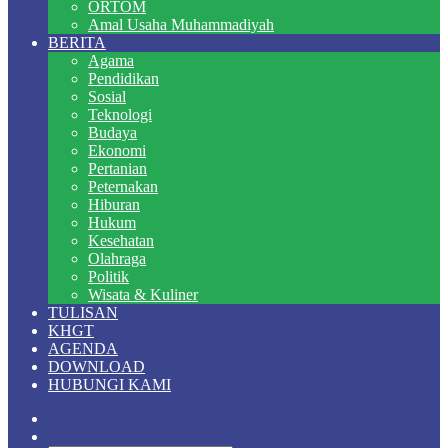
ORTOM
Amal Usaha Muhammadiyah
BERITA
Agama
Pendidikan
Sosial
Teknologi
Budaya
Ekonomi
Pertanian
Peternakan
Hiburan
Hukum
Kesehatan
Olahraga
Politik
Wisata & Kuliner
TULISAN
KHGT
AGENDA
DOWNLOAD
HUBUNGI KAMI
Random
Article
Switch