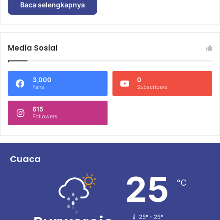
Baca selengkapnya
Media Sosial
3,000
0
Fans
Subscribers
615
Followers
Cuaca
25
℃
25º - 25º