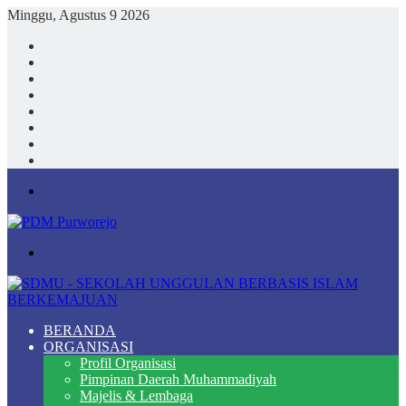
Minggu, Agustus 9 2026
Facebook
X
YouTube
Instagram
TikTok
Log
In
Random
Article
Sidebar
Menu
Search
for
BERANDA
ORGANISASI
Profil Organisasi
Pimpinan Daerah Muhammadiyah
Majelis & Lembaga