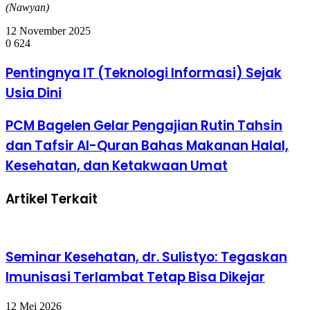
(Nawyan)
12 November 2025
0
624
Pentingnya
Pentingnya IT (Teknologi Informasi) Sejak
IT
Usia Dini
(Teknologi
Informasi)
Sejak
PCM
PCM Bagelen Gelar Pengajian Rutin Tahsin
Usia
Bagelen
dan Tafsir Al-Quran Bahas Makanan Halal,
Dini
Gelar
Pengajian
Kesehatan, dan Ketakwaan Umat
Rutin
Tahsin
Artikel Terkait
dan
Tafsir
Al-
Quran
Bahas
Seminar Kesehatan, dr. Sulistyo: Tegaskan
Makanan
Halal,
Imunisasi Terlambat Tetap Bisa Dikejar
Kesehatan,
dan
12 Mei 2026
Ketakwaan