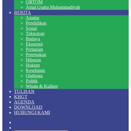
ORTOM
Amal Usaha Muhammadiyah
BERITA
Agama
Pendidikan
Sosial
Teknologi
Budaya
Ekonomi
Pertanian
Peternakan
Hiburan
Hukum
Kesehatan
Olahraga
Politik
Wisata & Kuliner
TULISAN
KHGT
AGENDA
DOWNLOAD
HUBUNGI KAMI
Random
Article
Switch