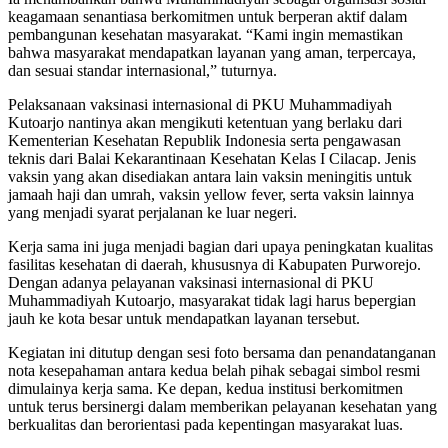
keagamaan senantiasa berkomitmen untuk berperan aktif dalam
pembangunan kesehatan masyarakat. “Kami ingin memastikan
bahwa masyarakat mendapatkan layanan yang aman, terpercaya,
dan sesuai standar internasional,” tuturnya.
Pelaksanaan vaksinasi internasional di PKU Muhammadiyah
Kutoarjo nantinya akan mengikuti ketentuan yang berlaku dari
Kementerian Kesehatan Republik Indonesia serta pengawasan
teknis dari Balai Kekarantinaan Kesehatan Kelas I Cilacap. Jenis
vaksin yang akan disediakan antara lain vaksin meningitis untuk
jamaah haji dan umrah, vaksin yellow fever, serta vaksin lainnya
yang menjadi syarat perjalanan ke luar negeri.
Kerja sama ini juga menjadi bagian dari upaya peningkatan kualitas
fasilitas kesehatan di daerah, khususnya di Kabupaten Purworejo.
Dengan adanya pelayanan vaksinasi internasional di PKU
Muhammadiyah Kutoarjo, masyarakat tidak lagi harus bepergian
jauh ke kota besar untuk mendapatkan layanan tersebut.
Kegiatan ini ditutup dengan sesi foto bersama dan penandatanganan
nota kesepahaman antara kedua belah pihak sebagai simbol resmi
dimulainya kerja sama. Ke depan, kedua institusi berkomitmen
untuk terus bersinergi dalam memberikan pelayanan kesehatan yang
berkualitas dan berorientasi pada kepentingan masyarakat luas.