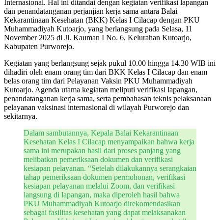
Internasional. Hal ini ditandai dengan kegiatan verifikasi lapangan
dan penandatanganan perjanjian kerja sama antara Balai
Kekarantinaan Kesehatan (BKK) Kelas I Cilacap dengan PKU
Muhammadiyah Kutoarjo, yang berlangsung pada Selasa, 11
November 2025 di Jl. Kauman I No. 6, Kelurahan Kutoarjo,
Kabupaten Purworejo.
Kegiatan yang berlangsung sejak pukul 10.00 hingga 14.30 WIB ini
dihadiri oleh enam orang tim dari BKK Kelas I Cilacap dan enam
belas orang tim dari Pelayanan Vaksin PKU Muhammadiyah
Kutoarjo. Agenda utama kegiatan meliputi verifikasi lapangan,
penandatanganan kerja sama, serta pembahasan teknis pelaksanaan
pelayanan vaksinasi internasional di wilayah Purworejo dan
sekitarnya.
Dalam sambutannya, Kepala Balai Kekarantinaan
Kesehatan Kelas I Cilacap menyampaikan bahwa kerja
sama ini merupakan hasil dari proses panjang yang
melibatkan pemeriksaan dokumen dan verifikasi
kesiapan pelayanan. “Setelah dilakukannya serangkaian
tahap pemeriksaan dokumen permohonan, verifikasi
kesiapan pelayanan melalui Zoom, dan verifikasi
langsung di lapangan, maka diperoleh hasil bahwa
PKU Muhammadiyah Kutoarjo direkomendasikan
sebagai fasilitas kesehatan yang dapat melaksanakan