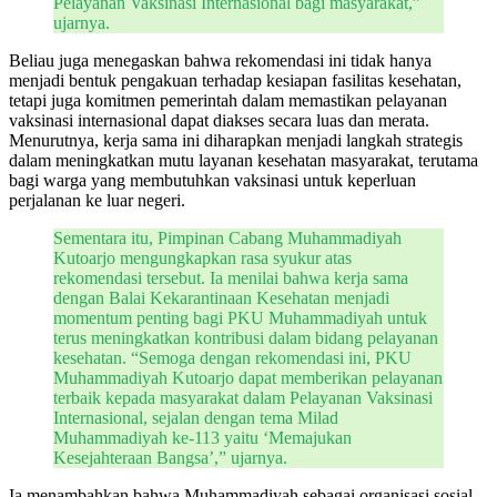
Pelayanan Vaksinasi Internasional bagi masyarakat,”
ujarnya.
Beliau juga menegaskan bahwa rekomendasi ini tidak hanya
menjadi bentuk pengakuan terhadap kesiapan fasilitas kesehatan,
tetapi juga komitmen pemerintah dalam memastikan pelayanan
vaksinasi internasional dapat diakses secara luas dan merata.
Menurutnya, kerja sama ini diharapkan menjadi langkah strategis
dalam meningkatkan mutu layanan kesehatan masyarakat, terutama
bagi warga yang membutuhkan vaksinasi untuk keperluan
perjalanan ke luar negeri.
Sementara itu, Pimpinan Cabang Muhammadiyah
Kutoarjo mengungkapkan rasa syukur atas
rekomendasi tersebut. Ia menilai bahwa kerja sama
dengan Balai Kekarantinaan Kesehatan menjadi
momentum penting bagi PKU Muhammadiyah untuk
terus meningkatkan kontribusi dalam bidang pelayanan
kesehatan. “Semoga dengan rekomendasi ini, PKU
Muhammadiyah Kutoarjo dapat memberikan pelayanan
terbaik kepada masyarakat dalam Pelayanan Vaksinasi
Internasional, sejalan dengan tema Milad
Muhammadiyah ke-113 yaitu ‘Memajukan
Kesejahteraan Bangsa’,” ujarnya.
Ia menambahkan bahwa Muhammadiyah sebagai organisasi sosial