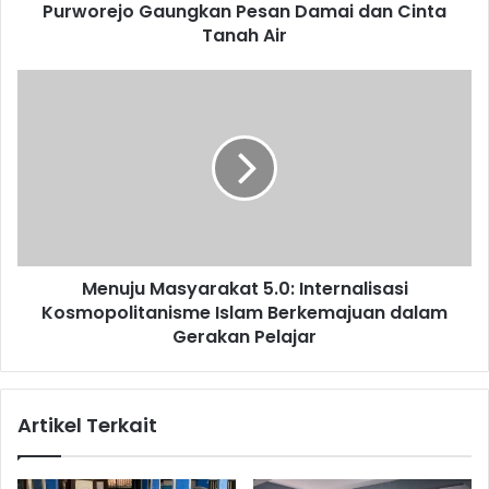
PAUD
Purworejo Gaungkan Pesan Damai dan Cinta
Purworejo
Tanah Air
Gaungkan
Pesan
Menuju
Damai
Masyarakat
dan
5.0:
Cinta
Internalisasi
Tanah
Kosmopolitanisme
Air
Islam
Berkemajuan
dalam
Gerakan
Menuju Masyarakat 5.0: Internalisasi
Pelajar
Kosmopolitanisme Islam Berkemajuan dalam
Gerakan Pelajar
Artikel Terkait