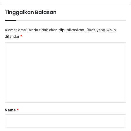
Tinggalkan Balasan
Alamat email Anda tidak akan dipublikasikan.
Ruas yang wajib
ditandai
*
K
o
m
e
n
t
a
r
Nama
*
*