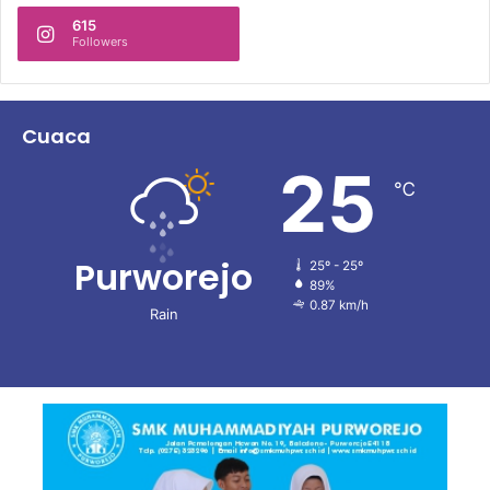
615
Followers
Cuaca
25
℃
Purworejo
25º - 25º
89%
0.87 km/h
Rain