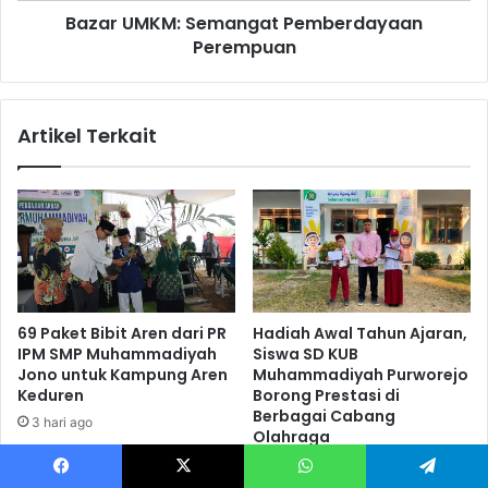
Bazar UMKM: Semangat Pemberdayaan
Perempuan
Artikel Terkait
69 Paket Bibit Aren dari PR
Hadiah Awal Tahun Ajaran,
IPM SMP Muhammadiyah
Siswa SD KUB
Jono untuk Kampung Aren
Muhammadiyah Purworejo
Keduren
Borong Prestasi di
Berbagai Cabang
3 hari ago
Olahraga
4 hari ago
Facebook
X
WhatsApp
Telegram