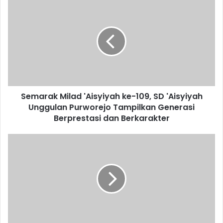
Semarak
Milad
'Aisyiyah
ke-
109,
SD
'Aisyiyah
Unggulan
Purworejo
Semarak Milad 'Aisyiyah ke-109, SD 'Aisyiyah
Tampilkan
Generasi
Unggulan Purworejo Tampilkan Generasi
Berprestasi
Berprestasi dan Berkarakter
dan
Berkarakter
Bazar
UMKM:
Semangat
Pemberdayaan
Perempuan