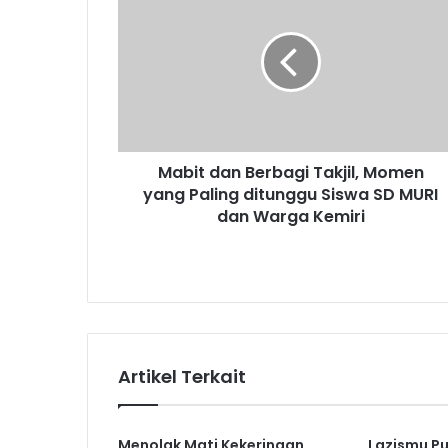
dan
Berbagi
Takjil,
Momen
yang
Paling
ditunggu
Siswa
Mabit dan Berbagi Takjil, Momen
SD
MURI
yang Paling ditunggu Siswa SD MURI
dan
dan Warga Kemiri
Warga
Kemiri
Artikel Terkait
Menolak Mati Kekeringan,
Lazismu P