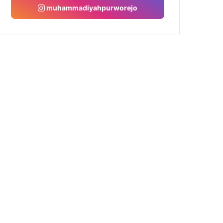
muhammadiyahpurworejo