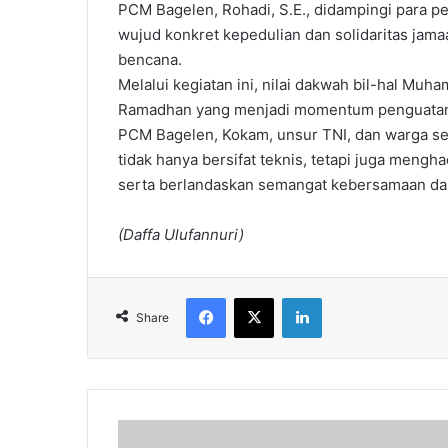
PCM Bagelen, Rohadi, S.E., didampingi para p
wujud konkret kepedulian dan solidaritas ja
bencana.
Melalui kegiatan ini, nilai dakwah bil-hal Mu
Ramadhan yang menjadi momentum penguatan e
PCM Bagelen, Kokam, unsur TNI, dan warga 
tidak hanya bersifat teknis, tetapi juga mengh
serta berlandaskan semangat kebersamaan da
(Daffa Ulufannuri)
Facebook
X
LinkedIn
Share
Mabit