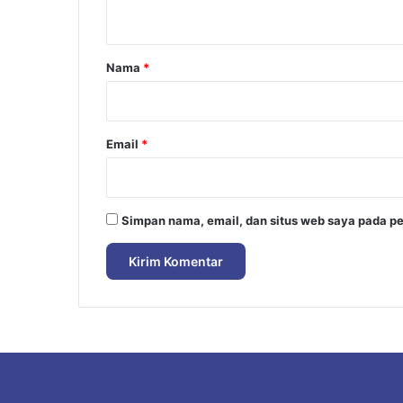
t
a
r
Nama
*
*
Email
*
Simpan nama, email, dan situs web saya pada pe