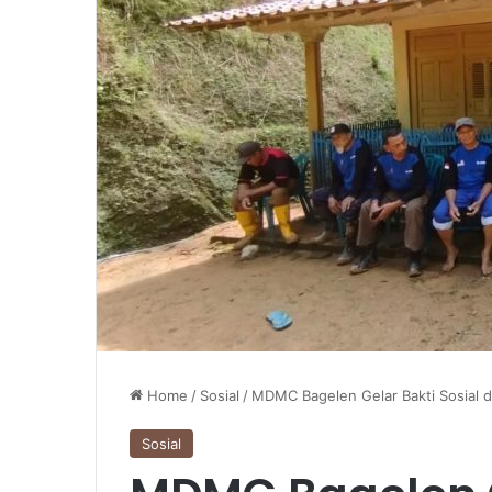
Home
/
Sosial
/
MDMC Bagelen Gelar Bakti Sosial 
Sosial