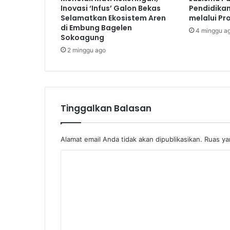
Inovasi ‘Infus’ Galon Bekas
Pendidikan
Selamatkan Ekosistem Aren
melalui Pr
di Embung Bagelen
4 minggu a
Sokoagung
2 minggu ago
Tinggalkan Balasan
Alamat email Anda tidak akan dipublikasikan.
Ruas ya
K
o
m
e
n