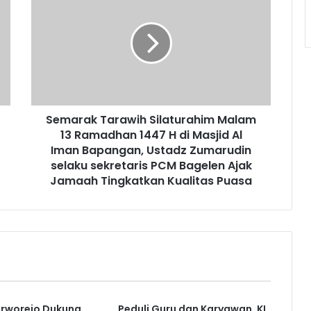
Tarawih
Silaturahim
Malam
13
Ramadhan
1447
H
di
Semarak Tarawih Silaturahim Malam
Masjid
Al
13 Ramadhan 1447 H di Masjid Al
Iman
Iman Bapangan, Ustadz Zumarudin
Bapangan,
selaku sekretaris PCM Bagelen Ajak
Ustadz
Jamaah Tingkatkan Kualitas Puasa
Zumarudin
selaku
sekretaris
PCM
Bagelen
Ajak
Jamaah
Tingkatkan
urworejo Dukung
Kualitas
Peduli Guru dan Karyawan, KL