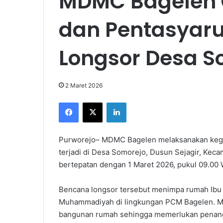
MDMC Bagelen G
dan Pentasyaruf
Longsor Desa S
2 Maret 2026
Facebook
X
LinkedIn
Purworejo– MDMC Bagelen melaksanakan kegiata
terjadi di Desa Somorejo, Dusun Sejagir, Kec
bertepatan dengan 1 Maret 2026, pukul 09.00 
Bencana longsor tersebut menimpa rumah Ibu 
Muhammadiyah di lingkungan PCM Bagelen. Ma
bangunan rumah sehingga memerlukan penang