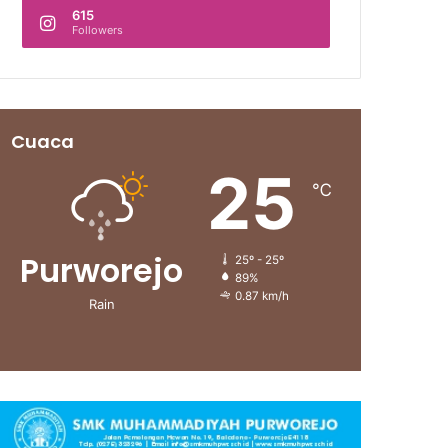
615
Followers
Cuaca
25
℃
Purworejo
25º - 25º
89%
0.87 km/h
Rain