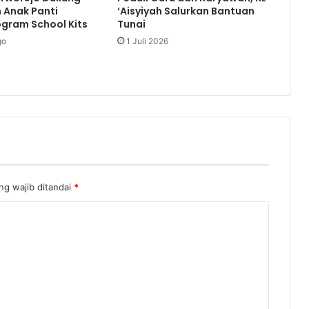
 Anak Panti
‘Aisyiyah Salurkan Bantuan
Puasa
ogram School Kits
Tunai
go
1 Juli 2026
ng wajib ditandai
*