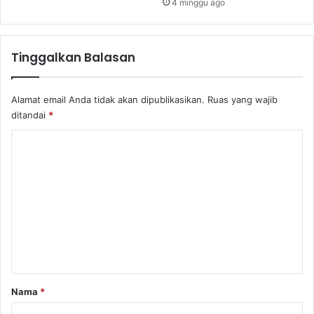
4 minggu ago
Tinggalkan Balasan
Alamat email Anda tidak akan dipublikasikan.
Ruas yang wajib
ditandai
*
K
o
m
e
n
t
a
r
Nama
*
*