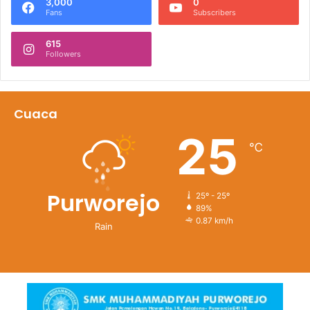
3,000
0
Fans
Subscribers
615
Followers
Cuaca
25
℃
Purworejo
25º - 25º
89%
0.87 km/h
Rain