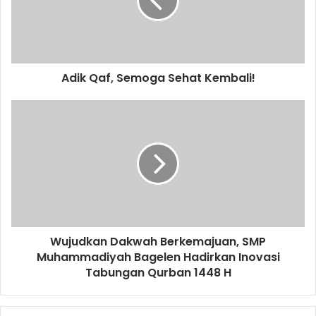
Kembali!
Adik Qaf, Semoga Sehat Kembali!
Wujudkan
Dakwah
Berkemajuan,
SMP
Muhammadiyah
Bagelen
Hadirkan
Inovasi
Tabungan
Wujudkan Dakwah Berkemajuan, SMP
Qurban
1448
Muhammadiyah Bagelen Hadirkan Inovasi
H
Tabungan Qurban 1448 H