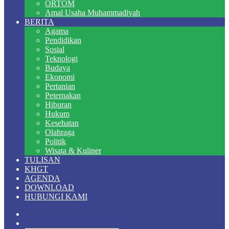
ORTOM
Amal Usaha Muhammadiyah
BERITA
Agama
Pendidikan
Sosial
Teknologi
Budaya
Ekonomi
Pertanian
Peternakan
Hiburan
Hukum
Kesehatan
Olahraga
Politik
Wisata & Kuliner
TULISAN
KHGT
AGENDA
DOWNLOAD
HUBUNGI KAMI
Random
Article
Switch