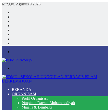
Minggu, Agustus 9 2026
Facebook
X
YouTube
Instagram
TikTok
Log
In
Random
Article
Sidebar
Menu
Search
for
BERANDA
ORGANISASI
Profil Organisasi
Pimpinan Daerah Muhammadiyah
Majelis & Lembaga