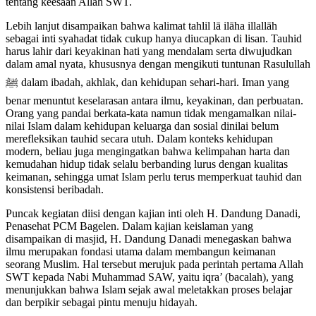
tentang keesaan Allah SWT.
Lebih lanjut disampaikan bahwa kalimat tahlil lā ilāha illallāh
sebagai inti syahadat tidak cukup hanya diucapkan di lisan. Tauhid
harus lahir dari keyakinan hati yang mendalam serta diwujudkan
dalam amal nyata, khususnya dengan mengikuti tuntunan Rasulullah
ﷺ dalam ibadah, akhlak, dan kehidupan sehari-hari. Iman yang
benar menuntut keselarasan antara ilmu, keyakinan, dan perbuatan.
Orang yang pandai berkata-kata namun tidak mengamalkan nilai-
nilai Islam dalam kehidupan keluarga dan sosial dinilai belum
merefleksikan tauhid secara utuh. Dalam konteks kehidupan
modern, beliau juga mengingatkan bahwa kelimpahan harta dan
kemudahan hidup tidak selalu berbanding lurus dengan kualitas
keimanan, sehingga umat Islam perlu terus memperkuat tauhid dan
konsistensi beribadah.
Puncak kegiatan diisi dengan kajian inti oleh H. Dandung Danadi,
Penasehat PCM Bagelen. Dalam kajian keislaman yang
disampaikan di masjid, H. Dandung Danadi menegaskan bahwa
ilmu merupakan fondasi utama dalam membangun keimanan
seorang Muslim. Hal tersebut merujuk pada perintah pertama Allah
SWT kepada Nabi Muhammad SAW, yaitu iqra’ (bacalah), yang
menunjukkan bahwa Islam sejak awal meletakkan proses belajar
dan berpikir sebagai pintu menuju hidayah.