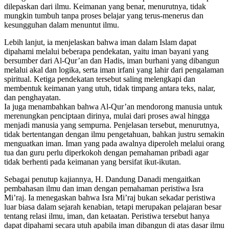
dilepaskan dari ilmu. Keimanan yang benar, menurutnya, tidak
mungkin tumbuh tanpa proses belajar yang terus-menerus dan
kesungguhan dalam menuntut ilmu.
Lebih lanjut, ia menjelaskan bahwa iman dalam Islam dapat
dipahami melalui beberapa pendekatan, yaitu iman bayani yang
bersumber dari Al-Qur’an dan Hadis, iman burhani yang dibangun
melalui akal dan logika, serta iman irfani yang lahir dari pengalaman
spiritual. Ketiga pendekatan tersebut saling melengkapi dan
membentuk keimanan yang utuh, tidak timpang antara teks, nalar,
dan penghayatan.
Ia juga menambahkan bahwa Al-Qur’an mendorong manusia untuk
merenungkan penciptaan dirinya, mulai dari proses awal hingga
menjadi manusia yang sempurna. Penjelasan tersebut, menurutnya,
tidak bertentangan dengan ilmu pengetahuan, bahkan justru semakin
menguatkan iman. Iman yang pada awalnya diperoleh melalui orang
tua dan guru perlu diperkokoh dengan pemahaman pribadi agar
tidak berhenti pada keimanan yang bersifat ikut-ikutan.
Sebagai penutup kajiannya, H. Dandung Danadi mengaitkan
pembahasan ilmu dan iman dengan pemahaman peristiwa Isra
Mi’raj. Ia menegaskan bahwa Isra Mi’raj bukan sekadar peristiwa
luar biasa dalam sejarah kenabian, tetapi merupakan pelajaran besar
tentang relasi ilmu, iman, dan ketaatan. Peristiwa tersebut hanya
dapat dipahami secara utuh apabila iman dibangun di atas dasar ilmu