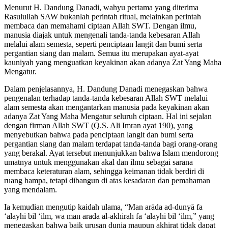
Menurut H. Dandung Danadi, wahyu pertama yang diterima
Rasulullah SAW bukanlah perintah ritual, melainkan perintah
membaca dan memahami ciptaan Allah SWT. Dengan ilmu,
manusia diajak untuk mengenali tanda-tanda kebesaran Allah
melalui alam semesta, seperti penciptaan langit dan bumi serta
pergantian siang dan malam. Semua itu merupakan ayat-ayat
kauniyah yang menguatkan keyakinan akan adanya Zat Yang Maha
Mengatur.
Dalam penjelasannya, H. Dandung Danadi menegaskan bahwa
pengenalan terhadap tanda-tanda kebesaran Allah SWT melalui
alam semesta akan mengantarkan manusia pada keyakinan akan
adanya Zat Yang Maha Mengatur seluruh ciptaan. Hal ini sejalan
dengan firman Allah SWT (Q.S. Ali Imran ayat 190), yang
menyebutkan bahwa pada penciptaan langit dan bumi serta
pergantian siang dan malam terdapat tanda-tanda bagi orang-orang
yang berakal. Ayat tersebut menunjukkan bahwa Islam mendorong
umatnya untuk menggunakan akal dan ilmu sebagai sarana
membaca keteraturan alam, sehingga keimanan tidak berdiri di
ruang hampa, tetapi dibangun di atas kesadaran dan pemahaman
yang mendalam.
Ia kemudian mengutip kaidah ulama, “Man arāda ad-dunyā fa
‘alayhi bil ‘ilm, wa man arāda al-ākhirah fa ‘alayhi bil ‘ilm,” yang
menegaskan bahwa baik urusan dunia maupun akhirat tidak dapat