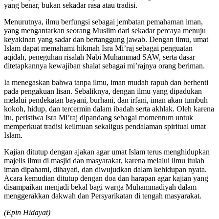
yang benar, bukan sekadar rasa atau tradisi.
Menurutnya, ilmu berfungsi sebagai jembatan pemahaman iman,
yang mengantarkan seorang Muslim dari sekadar percaya menuju
keyakinan yang sadar dan bertanggung jawab. Dengan ilmu, umat
Islam dapat memahami hikmah Isra Mi’raj sebagai penguatan
aqidah, peneguhan risalah Nabi Muhammad SAW, serta dasar
ditetapkannya kewajiban shalat sebagai mi’rajnya orang beriman.
Ia menegaskan bahwa tanpa ilmu, iman mudah rapuh dan berhenti
pada pengakuan lisan. Sebaliknya, dengan ilmu yang dipadukan
melalui pendekatan bayani, burhani, dan irfani, iman akan tumbuh
kokoh, hidup, dan tercermin dalam ibadah serta akhlak. Oleh karena
itu, peristiwa Isra Mi’raj dipandang sebagai momentum untuk
memperkuat tradisi keilmuan sekaligus pendalaman spiritual umat
Islam.
Kajian ditutup dengan ajakan agar umat Islam terus menghidupkan
majelis ilmu di masjid dan masyarakat, karena melalui ilmu itulah
iman dipahami, dihayati, dan diwujudkan dalam kehidupan nyata.
Acara kemudian ditutup dengan doa dan harapan agar kajian yang
disampaikan menjadi bekal bagi warga Muhammadiyah dalam
menggerakkan dakwah dan Persyarikatan di tengah masyarakat.
(Epin Hidayat)