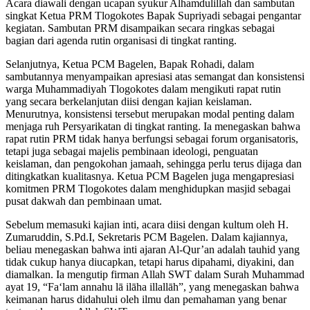
Acara diawali dengan ucapan syukur Alhamdulillah dan sambutan
singkat Ketua PRM Tlogokotes Bapak Supriyadi sebagai pengantar
kegiatan. Sambutan PRM disampaikan secara ringkas sebagai
bagian dari agenda rutin organisasi di tingkat ranting.
Selanjutnya, Ketua PCM Bagelen, Bapak Rohadi, dalam
sambutannya menyampaikan apresiasi atas semangat dan konsistensi
warga Muhammadiyah Tlogokotes dalam mengikuti rapat rutin
yang secara berkelanjutan diisi dengan kajian keislaman.
Menurutnya, konsistensi tersebut merupakan modal penting dalam
menjaga ruh Persyarikatan di tingkat ranting. Ia menegaskan bahwa
rapat rutin PRM tidak hanya berfungsi sebagai forum organisatoris,
tetapi juga sebagai majelis pembinaan ideologi, penguatan
keislaman, dan pengokohan jamaah, sehingga perlu terus dijaga dan
ditingkatkan kualitasnya. Ketua PCM Bagelen juga mengapresiasi
komitmen PRM Tlogokotes dalam menghidupkan masjid sebagai
pusat dakwah dan pembinaan umat.
Sebelum memasuki kajian inti, acara diisi dengan kultum oleh H.
Zumaruddin, S.Pd.I, Sekretaris PCM Bagelen. Dalam kajiannya,
beliau menegaskan bahwa inti ajaran Al-Qur’an adalah tauhid yang
tidak cukup hanya diucapkan, tetapi harus dipahami, diyakini, dan
diamalkan. Ia mengutip firman Allah SWT dalam Surah Muhammad
ayat 19, “Fa‘lam annahu lā ilāha illallāh”, yang menegaskan bahwa
keimanan harus didahului oleh ilmu dan pemahaman yang benar