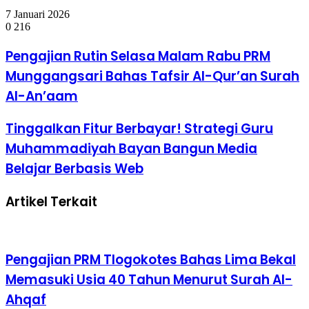
7 Januari 2026
0
216
Pengajian
Pengajian Rutin Selasa Malam Rabu PRM
Rutin
Munggangsari Bahas Tafsir Al-Qur’an Surah
Selasa
Malam
Al-An’aam
Rabu
PRM
Tinggalkan
Tinggalkan Fitur Berbayar! Strategi Guru
Munggangsari
Fitur
Bahas
Muhammadiyah Bayan Bangun Media
Berbayar!
Tafsir
Strategi
Al-
Belajar Berbasis Web
Guru
Qur’an
Muhammadiyah
Surah
Artikel Terkait
Bayan
Al-
Bangun
An’aam
Media
Belajar
Berbasis
Pengajian PRM Tlogokotes Bahas Lima Bekal
Web
Memasuki Usia 40 Tahun Menurut Surah Al-
Ahqaf