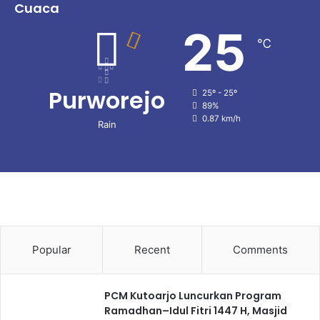
Cuaca
25
℃
Purworejo
25º - 25º
89%
0.87 km/h
Rain
Popular
Recent
Comments
PCM Kutoarjo Luncurkan Program
Ramadhan–Idul Fitri 1447 H, Masjid