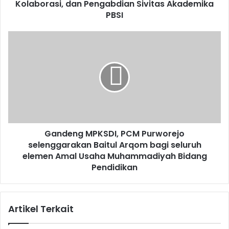
Akademika
Kolaborasi, dan Pengabdian Sivitas Akademika
PBSI
PBSI
Gandeng
MPKSDI,
PCM
Purworejo
selenggarakan
Baitul
Arqom
bagi
seluruh
Gandeng MPKSDI, PCM Purworejo
elemen
Amal
selenggarakan Baitul Arqom bagi seluruh
Usaha
elemen Amal Usaha Muhammadiyah Bidang
Muhammadiyah
Pendidikan
Bidang
Pendidikan
Artikel Terkait