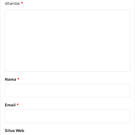
ditandai
*
K
o
m
e
n
t
a
r
Nama
*
*
Email
*
Situs Web