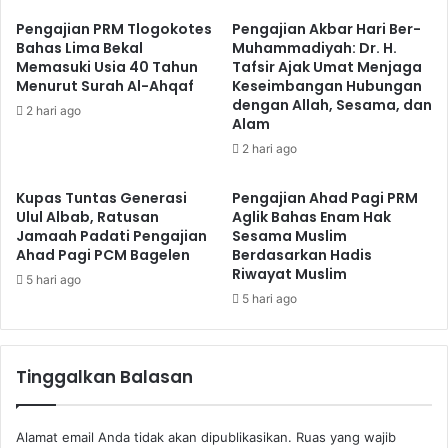
Pengajian PRM Tlogokotes
Pengajian Akbar Hari Ber-
Bahas Lima Bekal
Muhammadiyah: Dr. H.
Memasuki Usia 40 Tahun
Tafsir Ajak Umat Menjaga
Menurut Surah Al-Ahqaf
Keseimbangan Hubungan
dengan Allah, Sesama, dan
2 hari ago
Alam
2 hari ago
Kupas Tuntas Generasi
Pengajian Ahad Pagi PRM
Ulul Albab, Ratusan
Aglik Bahas Enam Hak
Jamaah Padati Pengajian
Sesama Muslim
Ahad Pagi PCM Bagelen
Berdasarkan Hadis
Riwayat Muslim
5 hari ago
5 hari ago
Tinggalkan Balasan
Alamat email Anda tidak akan dipublikasikan.
Ruas yang wajib