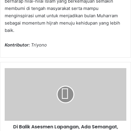
berharap nilai-nilai Islam yang berkemajuan semakin
membumi di tengah masyarakat serta mampu
menginspirasi umat untuk menjadikan bulan Muharram
sebagai momentum hijrah menuju kehidupan yang lebih
baik.
Kontributor:
Triyono
Di
Balik
Asesmen
Lapangan,
Ada
Semangat,
Kolaborasi,
dan
Pengabdian
Di Balik Asesmen Lapangan, Ada Semangat,
Sivitas