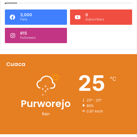
3,000
0
Fans
Subscribers
615
Followers
Cuaca
25
℃
Purworejo
25º - 25º
89%
0.87 km/h
Rain