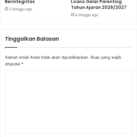
Berintegritas
Loano Gelar Parenting
Tahun Ajaran 2026/2027
3 minggu ago
4 minggu ago
Tinggalkan Balasan
Alamat email Anda tidak akan dipublikasikan.
Ruas yang wajib
ditandai
*
K
o
m
e
n
t
a