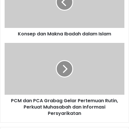
dalam
Islam
Konsep dan Makna Ibadah dalam Islam
PCM
dan
PCA
Grabag
Gelar
Pertemuan
Rutin,
Perkuat
Muhasabah
PCM dan PCA Grabag Gelar Pertemuan Rutin,
dan
Informasi
Perkuat Muhasabah dan Informasi
Persyarikatan
Persyarikatan