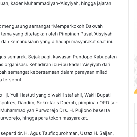
uan, kader Muhammadiyah-’Aisyiyah, hingga jajaran
but mengusung semangat “Memperkokoh Dakwah
ema yang ditetapkan oleh Pimpinan Pusat ‘Aisyiyah
l dan kemanusiaan yang dihadapi masyarakat saat ini.
gus semarak. Sejak pagi, kawasan Pendopo Kabupaten
 organisasi. Kehadiran ibu-ibu kader ’Aisyiyah dari
mbah semangat kebersamaan dalam perayaan milad
a tersebut.
Hj. Yuli Hastuti yang diwakili staf ahli, Wakil Bupati
apolres, Dandim, Sekretaris Daerah, pimpinan OPD se-
 Muhammadiyah Purworejo Drs. H. Pujiono beserta
urworejo, hingga para tokoh masyarakat.
 seperti dr. H. Agus Taufiqqurohman, Ustaz H. Saijan,