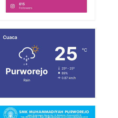
615
Followers
Cuaca
25
℃
Purworejo
25º - 25º
89%
0.87 km/h
Rain