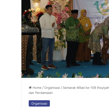
Home
/
Organisasi
/
Semarak Milad ke-109 ’Aisyiy
dan Perdamaian
Organisasi