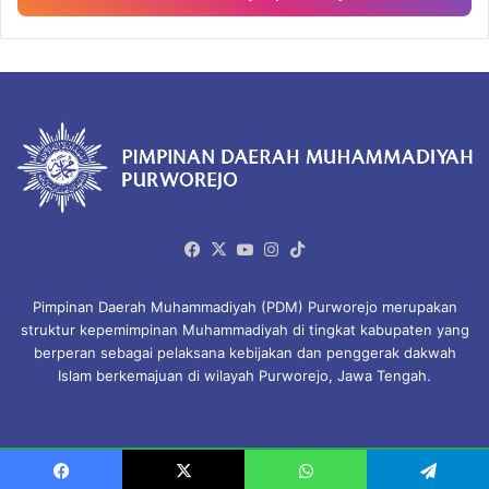
Facebook
X
YouTube
Instagram
TikTok
Pimpinan Daerah Muhammadiyah (PDM) Purworejo merupakan
struktur kepemimpinan Muhammadiyah di tingkat kabupaten yang
berperan sebagai pelaksana kebijakan dan penggerak dakwah
Islam berkemajuan di wilayah Purworejo, Jawa Tengah.
© Copyright 2026, All Rights Reserved.