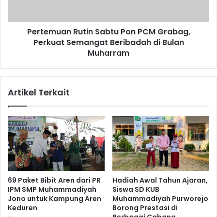
Perkuat
Semangat
Beribadah
Pertemuan Rutin Sabtu Pon PCM Grabag,
di
Bulan
Perkuat Semangat Beribadah di Bulan
Muharram
Muharram
Artikel Terkait
69 Paket Bibit Aren dari PR
Hadiah Awal Tahun Ajaran,
IPM SMP Muhammadiyah
Siswa SD KUB
Jono untuk Kampung Aren
Muhammadiyah Purworejo
Keduren
Borong Prestasi di
Berbagai Cabang