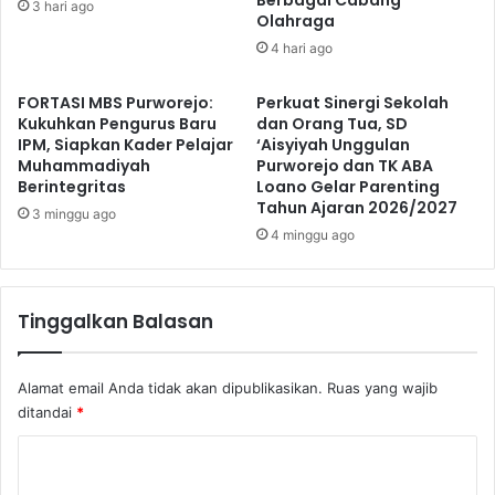
3 hari ago
Olahraga
4 hari ago
FORTASI MBS Purworejo:
Perkuat Sinergi Sekolah
Kukuhkan Pengurus Baru
dan Orang Tua, SD
IPM, Siapkan Kader Pelajar
‘Aisyiyah Unggulan
Muhammadiyah
Purworejo dan TK ABA
Berintegritas
Loano Gelar Parenting
Tahun Ajaran 2026/2027
3 minggu ago
4 minggu ago
Tinggalkan Balasan
Alamat email Anda tidak akan dipublikasikan.
Ruas yang wajib
ditandai
*
K
o