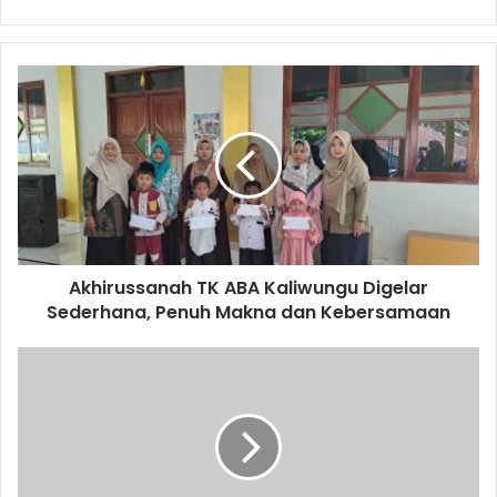
Akhirussanah
TK
ABA
Kaliwungu
Digelar
Sederhana,
Penuh
Makna
dan
Akhirussanah TK ABA Kaliwungu Digelar
Kebersamaan
Sederhana, Penuh Makna dan Kebersamaan
Pertemuan
Rutin
Sabtu
Pon
PCM
Grabag,