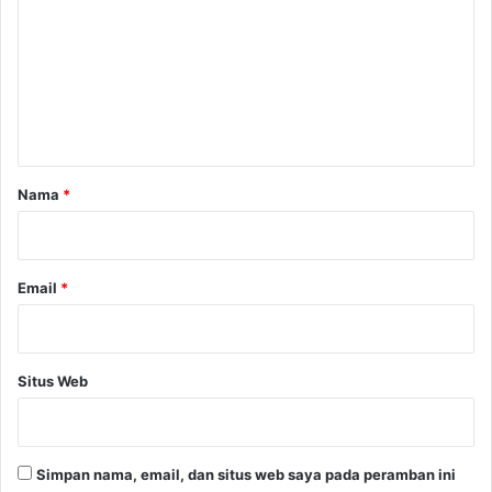
m
e
n
t
a
r
Nama
*
*
Email
*
Situs Web
Simpan nama, email, dan situs web saya pada peramban ini