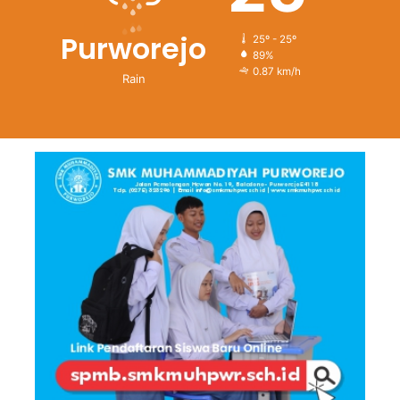
Purworejo
25º - 25º
89%
0.87 km/h
Rain