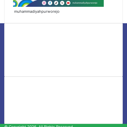
muhammadiyahpurworejo
Facebook
X
YouTube
Instagram
TikTok
Pimpinan Daerah Muhammadiyah (PDM) Purworejo
merupakan struktur kepemimpinan Muhammadiyah di
tingkat kabupaten yang berperan sebagai pelaksana
kebijakan dan penggerak dakwah Islam berkemajuan di
wilayah Purworejo, Jawa Tengah.
© Copyright 2026, All Rights Reserved.