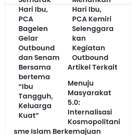
Hari
Hari
Hari Ibu,
Hari Ibu,
Ibu,
Ibu,
PCA
PCA
PCA
PCA Kemiri
Bagelen
Kemiri
Bagelen
Selenggara
Gelar
Selenggarakan
Outbound
Kegiatan
Gelar
kan
dan
Outbound
Outbound
Kegiatan
Senam
Bersama
dan Senam
Outbound
bertema
Bersama
Artikel Terkait
“Ibu
Tangguh,
bertema
Keluarga
Menuju
“Ibu
Kuat”
Masyarakat
Tangguh,
5.0:
Keluarga
Internalisasi
Kuat”
Kosmopolitani
sme Islam Berkemajuan