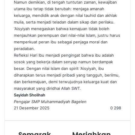
Namun demikian, di tengah tuntutan zaman, kewajiban
utama ibu tetap tidak berubah: menjaga amanah
keluarga, mendidik anak dengan nilai tauhid dan akhlak
mulia, serta menjadi teladan dalam sikap dan perilaku.
‘Aisyiyah menegaskan bahwa kemajuan tidak boleh
menjauhkan perempuan dari nilai-nilai Islam, justru harus
memperkuat peran ibu sebagai penjaga moral dan
peradaban.
Refleksi Hari Ibu menjadi pengingat bahwa ibu adalah
sosok yang bekerja dalam senyap namun berdampak
besar. Dengan nilai Islam dan spirit ‘Aisyiyah, ibu
diharapkan terus menjadi pribadi yang tangguh, berilmu,
dan berkemajuan, demi terwujudnya keluarga kuat dan
masyarakat yang diridhai Allah SWT.
Sayidah Sholihah
Pengajar SMP Muhammadiyah Bagelen
21 Desember 2025
0
298
Semarak
Meriahkan
Semarak
Meriahkan