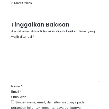
3 Maret 2026
Tinggalkan Balasan
Alamat email Anda tidak akan dipublikasikan.
Ruas yang
wajib ditandai
*
K
o
m
e
n
t
a
r
*
Nama
*
Email
*
Situs Web
Simpan nama, email, dan situs web saya pada
peramban ini untuk komentar saya berikutnya.