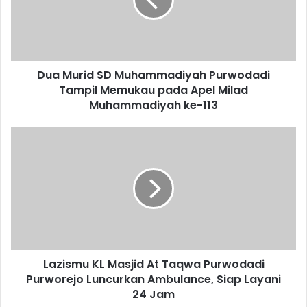
Purwodadi
Tampil
Memukau
pada
Apel
Dua Murid SD Muhammadiyah Purwodadi
Milad
Muhammadiyah
Tampil Memukau pada Apel Milad
ke-
Muhammadiyah ke-113
113
Lazismu
KL
Masjid
At
Taqwa
Purwodadi
Purworejo
Luncurkan
Ambulance,
Lazismu KL Masjid At Taqwa Purwodadi
Siap
Layani
Purworejo Luncurkan Ambulance, Siap Layani
24
24 Jam
Jam