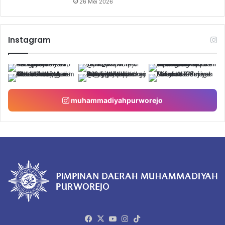
26 Mei 2026
Instagram
muhammadiyahpurworejo
Facebook
X
YouTube
Instagram
TikTok