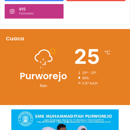
615
Followers
Cuaca
25
℃
Purworejo
25º - 25º
89%
0.87 km/h
Rain