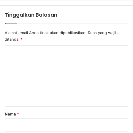
Tinggalkan Balasan
Alamat email Anda tidak akan dipublikasikan.
Ruas yang wajib
ditandai
*
K
o
m
e
n
t
a
r
Nama
*
*