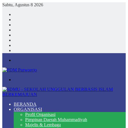
Sabtu, Agustus 8 2026
Facebook
X
YouTube
Instagram
TikTok
Log
In
Random
Article
Sidebar
Menu
Search
for
BERANDA
ORGANISASI
Profil Organisasi
Pimpinan Daerah Muhammadiyah
Majelis & Lembaga