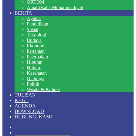
ORTOM
Amal Usaha Muhammadiyah
BERITA
Agama
Pendidikan
Sosial
Teknologi
Budaya
Ekonomi
Pertanian
Peternakan
Hiburan
Hukum
Kesehatan
Olahraga
Politik
Wisata & Kuliner
TULISAN
KHGT
AGENDA
DOWNLOAD
HUBUNGI KAMI
Random
Article
Switch