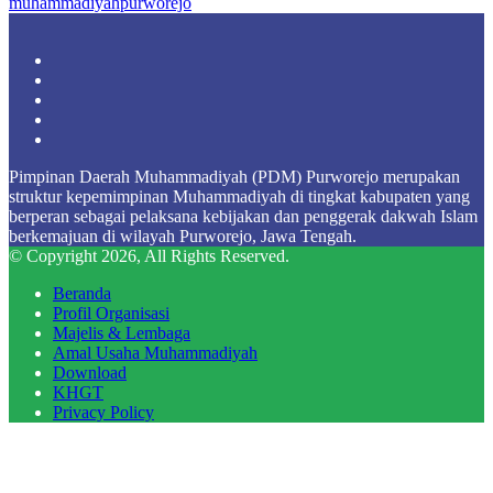
muhammadiyahpurworejo
Facebook
X
YouTube
Instagram
TikTok
Pimpinan Daerah Muhammadiyah (PDM) Purworejo merupakan
struktur kepemimpinan Muhammadiyah di tingkat kabupaten yang
berperan sebagai pelaksana kebijakan dan penggerak dakwah Islam
berkemajuan di wilayah Purworejo, Jawa Tengah.
© Copyright 2026, All Rights Reserved.
Beranda
Profil Organisasi
Majelis & Lembaga
Amal Usaha Muhammadiyah
Download
KHGT
Privacy Policy
Facebook
X
WhatsApp
Telegram
Back
to
top