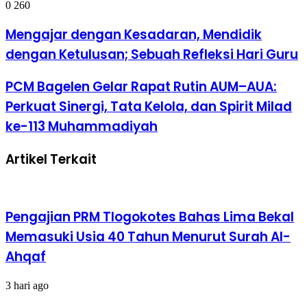
0
260
Mengajar
Mengajar dengan Kesadaran, Mendidik
dengan
dengan Ketulusan; Sebuah Refleksi Hari Guru
Kesadaran,
Mendidik
dengan
PCM
PCM Bagelen Gelar Rapat Rutin AUM–AUA:
Ketulusan;
Bagelen
Perkuat Sinergi, Tata Kelola, dan Spirit Milad
Sebuah
Gelar
Refleksi
Rapat
ke-113 Muhammadiyah
Hari
Rutin
Guru
AUM–
Artikel Terkait
AUA:
Perkuat
Sinergi,
Tata
Kelola,
Pengajian PRM Tlogokotes Bahas Lima Bekal
dan
Spirit
Memasuki Usia 40 Tahun Menurut Surah Al-
Milad
Ahqaf
ke-
113
Muhammadiyah
3 hari ago