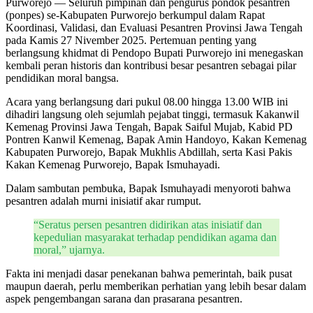
Purworejo — Seluruh pimpinan dan pengurus pondok pesantren
(ponpes) se-Kabupaten Purworejo berkumpul dalam Rapat
Koordinasi, Validasi, dan Evaluasi Pesantren Provinsi Jawa Tengah
pada Kamis 27 Nivember 2025. Pertemuan penting yang
berlangsung khidmat di Pendopo Bupati Purworejo ini menegaskan
kembali peran historis dan kontribusi besar pesantren sebagai pilar
pendidikan moral bangsa.
Acara yang berlangsung dari pukul 08.00 hingga 13.00 WIB ini
dihadiri langsung oleh sejumlah pejabat tinggi, termasuk Kakanwil
Kemenag Provinsi Jawa Tengah, Bapak Saiful Mujab, Kabid PD
Pontren Kanwil Kemenag, Bapak Amin Handoyo, Kakan Kemenag
Kabupaten Purworejo, Bapak Mukhlis Abdillah, serta Kasi Pakis
Kakan Kemenag Purworejo, Bapak Ismuhayadi.
​Dalam sambutan pembuka, Bapak Ismuhayadi menyoroti bahwa
pesantren adalah murni inisiatif akar rumput.
“Seratus persen pesantren didirikan atas inisiatif dan
kepedulian masyarakat terhadap pendidikan agama dan
moral,” ujarnya.
Fakta ini menjadi dasar penekanan bahwa pemerintah, baik pusat
maupun daerah, perlu memberikan perhatian yang lebih besar dalam
aspek pengembangan sarana dan prasarana pesantren.