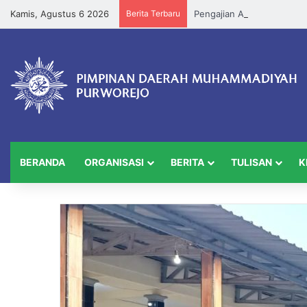
Kamis, Agustus 6 2026
Berita Terbaru
BERANDA
ORGANISASI
BERITA
TULISAN
K