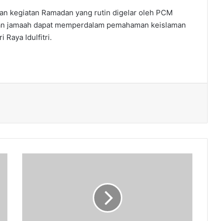
aian kegiatan Ramadan yang rutin digelar oleh PCM
apkan jamaah dapat memperdalam pemahaman keislaman
Raya Idulfitri.
Wujudkan
Kepedulian,
KL
Lazismu
Bagelen
Salurkan
90