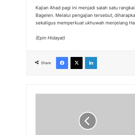
Kajian Ahad pagi ini menjadi salah satu rangk
Bagelen. Melalui pengajian tersebut, dihar
sekaligus memperkuat ukhuwah menjelang Hari 
(Epin Hidayat)
Facebook
X
LinkedIn
Share
Pengajian
Ahad
Pagi
di
Masjid
Al
Ikhlash