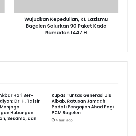
Paket
Kado
Wujudkan Kepedulian, KL Lazismu
Ramadan
1447
Bagelen Salurkan 90 Paket Kado
H
Ramadan 1447 H
Akbar Hari Ber-
Kupas Tuntas Generasi Ulul
ah: Dr. H. Tafsir
Albab, Ratusan Jamaah
 Menjaga
Padati Pengajian Ahad Pagi
ngan Hubungan
PCM Bagelen
ah, Sesama, dan
4 hari ago