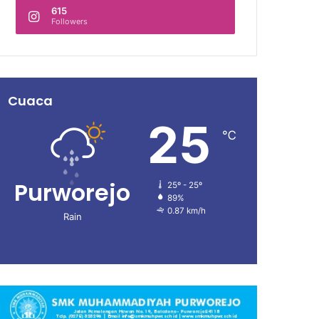
615
Followers
Cuaca
25
℃
Purworejo
25º - 25º
89%
0.87 km/h
Rain