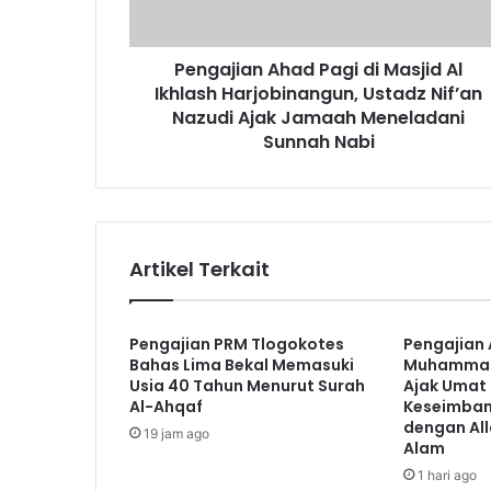
Harjobinangun,
Ustadz
Pengajian Ahad Pagi di Masjid Al
Nif’an
Nazudi
Ikhlash Harjobinangun, Ustadz Nif’an
Ajak
Nazudi Ajak Jamaah Meneladani
Jamaah
Sunnah Nabi
Meneladani
Sunnah
Nabi
Artikel Terkait
Pengajian PRM Tlogokotes
Pengajian 
Bahas Lima Bekal Memasuki
Muhammadiy
Usia 40 Tahun Menurut Surah
Ajak Umat
Al-Ahqaf
Keseimba
dengan All
19 jam ago
Alam
1 hari ago