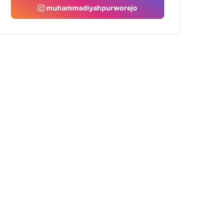
muhammadiyahpurworejo