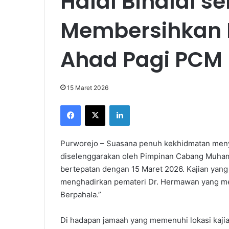
Halal Bihalal s
Membersihkan H
Ahad Pagi PCM
15 Maret 2026
Facebook
X
LinkedIn
Purworejo – Suasana penuh kekhidmatan menye
diselenggarakan oleh Pimpinan Cabang Muha
bertepatan dengan 15 Maret 2026. Kajian yan
menghadirkan pemateri Dr. Hermawan yang me
Berpahala.”
Di hadapan jamaah yang memenuhi lokasi kaji