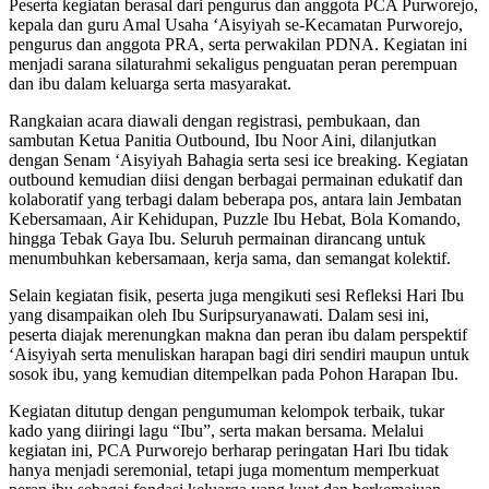
Peserta kegiatan berasal dari pengurus dan anggota PCA Purworejo,
kepala dan guru Amal Usaha ‘Aisyiyah se-Kecamatan Purworejo,
pengurus dan anggota PRA, serta perwakilan PDNA. Kegiatan ini
menjadi sarana silaturahmi sekaligus penguatan peran perempuan
dan ibu dalam keluarga serta masyarakat.
Rangkaian acara diawali dengan registrasi, pembukaan, dan
sambutan Ketua Panitia Outbound, Ibu Noor Aini, dilanjutkan
dengan Senam ‘Aisyiyah Bahagia serta sesi ice breaking. Kegiatan
outbound kemudian diisi dengan berbagai permainan edukatif dan
kolaboratif yang terbagi dalam beberapa pos, antara lain Jembatan
Kebersamaan, Air Kehidupan, Puzzle Ibu Hebat, Bola Komando,
hingga Tebak Gaya Ibu. Seluruh permainan dirancang untuk
menumbuhkan kebersamaan, kerja sama, dan semangat kolektif.
Selain kegiatan fisik, peserta juga mengikuti sesi Refleksi Hari Ibu
yang disampaikan oleh Ibu Suripsuryanawati. Dalam sesi ini,
peserta diajak merenungkan makna dan peran ibu dalam perspektif
‘Aisyiyah serta menuliskan harapan bagi diri sendiri maupun untuk
sosok ibu, yang kemudian ditempelkan pada Pohon Harapan Ibu.
Kegiatan ditutup dengan pengumuman kelompok terbaik, tukar
kado yang diiringi lagu “Ibu”, serta makan bersama. Melalui
kegiatan ini, PCA Purworejo berharap peringatan Hari Ibu tidak
hanya menjadi seremonial, tetapi juga momentum memperkuat