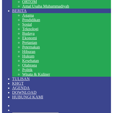
ORTOM
Amal Usaha Muhammadiyah
BERITA
Agama
Pendidikan
Sosial
Teknologi
Budaya
Ekonomi
Pertanian
Peternakan
Hiburan
Hukum
Kesehatan
Olahraga
Politik
Wisata & Kuliner
TULISAN
KHGT
AGENDA
DOWNLOAD
HUBUNGI KAMI
Random
Article
Switch