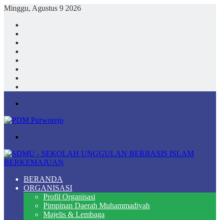
Minggu, Agustus 9 2026
Facebook
X
YouTube
Instagram
TikTok
Log
In
Random
Article
Sidebar
Menu
Search
for
BERANDA
ORGANISASI
Profil Organisasi
Pimpinan Daerah Muhammadiyah
Majelis & Lembaga