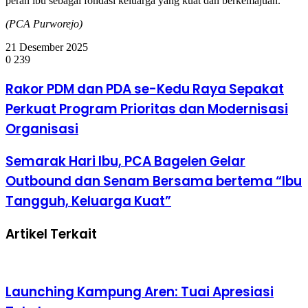
peran ibu sebagai fondasi keluarga yang kuat dan berkemajuan.
(PCA Purworejo)
21 Desember 2025
0
239
Rakor
Rakor PDM dan PDA se-Kedu Raya Sepakat
PDM
Perkuat Program Prioritas dan Modernisasi
dan
PDA
Organisasi
se-
Kedu
Semarak
Semarak Hari Ibu, PCA Bagelen Gelar
Raya
Hari
Sepakat
Outbound dan Senam Bersama bertema “Ibu
Ibu,
Perkuat
PCA
Program
Tangguh, Keluarga Kuat”
Bagelen
Prioritas
Gelar
dan
Artikel Terkait
Outbound
Modernisasi
dan
Organisasi
Senam
Bersama
bertema
Launching Kampung Aren: Tuai Apresiasi
“Ibu
Tangguh,