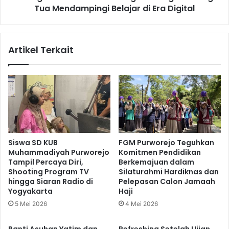
Tantangan
Tua Mendampingi Belajar di Era Digital
Orang
Tua
Mendampingi
Artikel Terkait
Belajar
di
Era
Digital
Siswa SD KUB
FGM Purworejo Teguhkan
Muhammadiyah Purworejo
Komitmen Pendidikan
Tampil Percaya Diri,
Berkemajuan dalam
Shooting Program TV
Silaturahmi Hardiknas dan
hingga Siaran Radio di
Pelepasan Calon Jamaah
Yogyakarta
Haji
5 Mei 2026
4 Mei 2026
Panti Asuhan Yatim dan
Refreshing Setelah Ujian