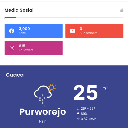
Media Sosial
3,000
0
Fans
Subscribers
615
Followers
Cuaca
25
℃
Purworejo
25º - 25º
89%
0.87 km/h
Rain