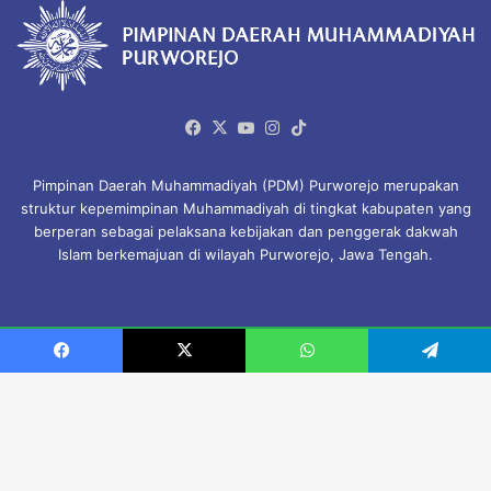
Facebook
X
YouTube
Instagram
TikTok
Pimpinan Daerah Muhammadiyah (PDM) Purworejo merupakan
struktur kepemimpinan Muhammadiyah di tingkat kabupaten yang
berperan sebagai pelaksana kebijakan dan penggerak dakwah
Islam berkemajuan di wilayah Purworejo, Jawa Tengah.
© Copyright 2026, All Rights Reserved.
Facebook
X
WhatsApp
Telegram
Beranda
Profil Organisasi
Majelis & Lembaga
Amal Usaha Muhammadiyah
Download
KHGT
Privacy Policy
B