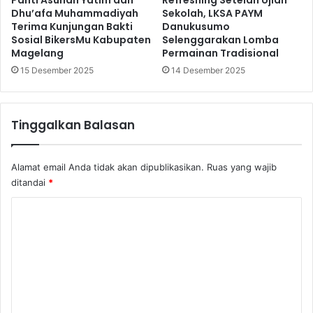
Dhu’afa Muhammadiyah
Sekolah, LKSA PAYM
Terima Kunjungan Bakti
Danukusumo
Sosial BikersMu Kabupaten
Selenggarakan Lomba
Magelang
Permainan Tradisional
15 Desember 2025
14 Desember 2025
Tinggalkan Balasan
Alamat email Anda tidak akan dipublikasikan.
Ruas yang wajib
ditandai
*
K
o
m
e
n
t