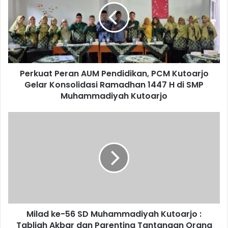
Pendidikan,
PCM
Kutoarjo
Gelar
Konsolidasi
Ramadhan
Perkuat Peran AUM Pendidikan, PCM Kutoarjo
1447
H
Gelar Konsolidasi Ramadhan 1447 H di SMP
di
Muhammadiyah Kutoarjo
SMP
Muhammadiyah
Milad
Kutoarjo
ke-
56
SD
Muhammadiyah
Kutoarjo
:
Tabligh
Akbar
Milad ke-56 SD Muhammadiyah Kutoarjo :
dan
Parenting
Tabligh Akbar dan Parenting Tantangan Orang