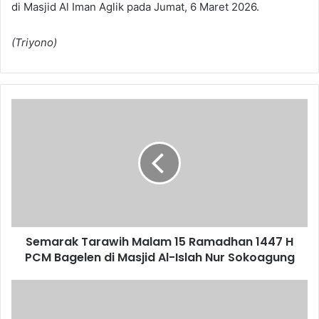
di Masjid Al Iman Aglik pada Jumat, 6 Maret 2026.
(Triyono)
Semarak
Tarawih
Malam
15
Ramadhan
1447
H
PCM
Bagelen
Semarak Tarawih Malam 15 Ramadhan 1447 H
di
Masjid
PCM Bagelen di Masjid Al-Islah Nur Sokoagung
Al-
Islah
Semarak
Nur
Tarawih
Sokoagung
Silaturahim