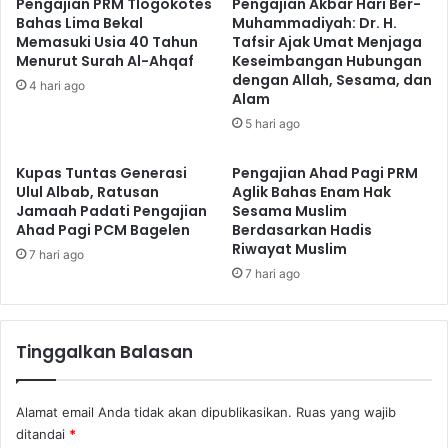
Pengajian PRM Tlogokotes
Pengajian Akbar Hari Ber-
Bahas Lima Bekal
Muhammadiyah: Dr. H.
Memasuki Usia 40 Tahun
Tafsir Ajak Umat Menjaga
Menurut Surah Al-Ahqaf
Keseimbangan Hubungan
dengan Allah, Sesama, dan
4 hari ago
Alam
5 hari ago
Kupas Tuntas Generasi
Pengajian Ahad Pagi PRM
Ulul Albab, Ratusan
Aglik Bahas Enam Hak
Jamaah Padati Pengajian
Sesama Muslim
Ahad Pagi PCM Bagelen
Berdasarkan Hadis
Riwayat Muslim
7 hari ago
7 hari ago
Tinggalkan Balasan
Alamat email Anda tidak akan dipublikasikan.
Ruas yang wajib
ditandai
*