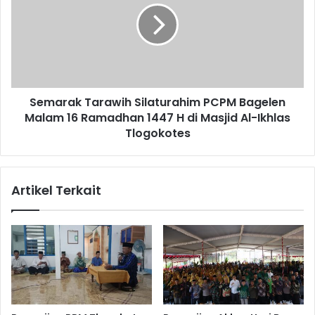
PCPM
Bagelen
Malam
16
Ramadhan
1447
Semarak Tarawih Silaturahim PCPM Bagelen
H
di
Malam 16 Ramadhan 1447 H di Masjid Al-Ikhlas
Masjid
Tlogokotes
Al-
Ikhlas
Tlogokotes
Artikel Terkait