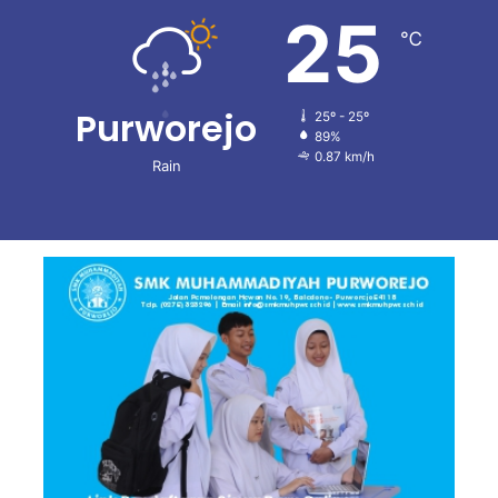
25
℃
Purworejo
25º - 25º
89%
0.87 km/h
Rain