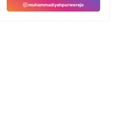
muhammadiyahpurworejo