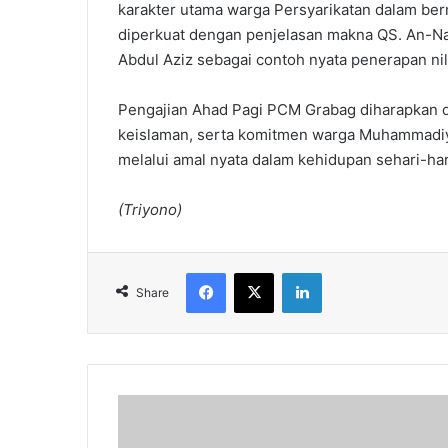
karakter utama warga Persyarikatan dalam ber
diperkuat dengan penjelasan makna QS. An-Na
Abdul Aziz sebagai contoh nyata penerapan nil
Pengajian Ahad Pagi PCM Grabag diharapkan
keislaman, serta komitmen warga Muhammadiy
melalui amal nyata dalam kehidupan sehari-har
(Triyono)
Facebook
X
LinkedIn
Share
Hari
Bermuhammadiyah
di