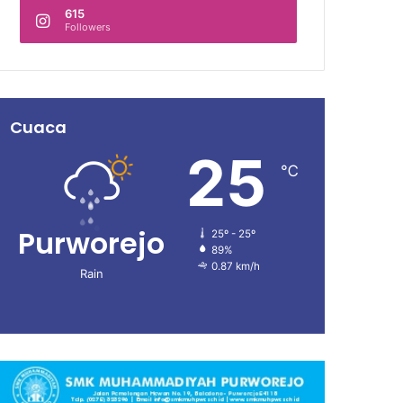
615
Followers
Cuaca
25
℃
Purworejo
25º - 25º
89%
0.87 km/h
Rain