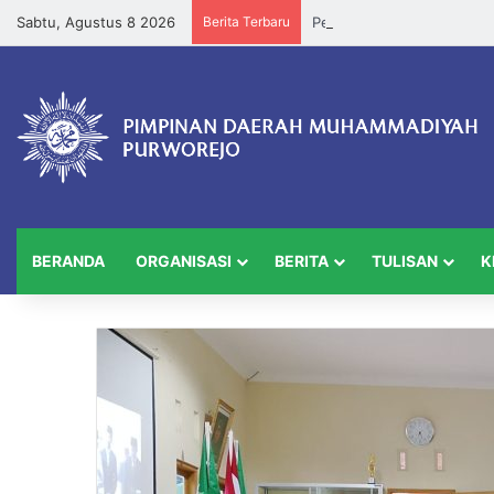
Sabtu, Agustus 8 2026
Berita Terbaru
BERANDA
ORGANISASI
BERITA
TULISAN
K