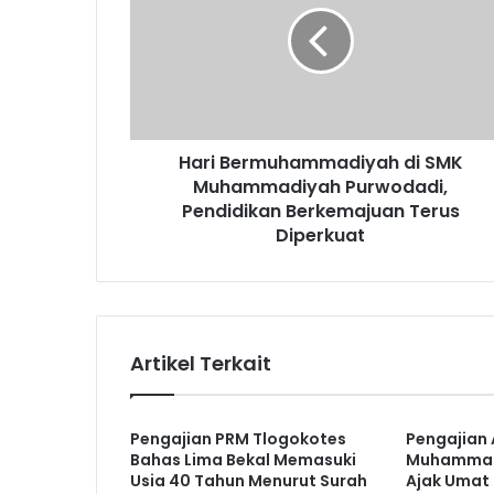
SMK
Muhammadiyah
Purwodadi,
Pendidikan
Berkemajuan
Terus
Hari Bermuhammadiyah di SMK
Diperkuat
Muhammadiyah Purwodadi,
Pendidikan Berkemajuan Terus
Diperkuat
Artikel Terkait
Pengajian PRM Tlogokotes
Pengajian 
Bahas Lima Bekal Memasuki
Muhammadiy
Usia 40 Tahun Menurut Surah
Ajak Umat