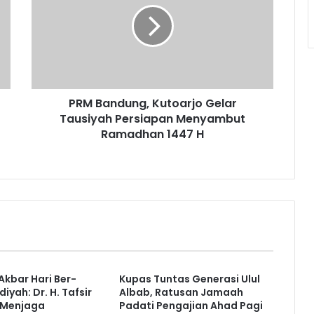
Gelar
Tausiyah
Persiapan
Menyambut
Ramadhan
1447
PRM Bandung, Kutoarjo Gelar
H
Tausiyah Persiapan Menyambut
Ramadhan 1447 H
Akbar Hari Ber-
Kupas Tuntas Generasi Ulul
ah: Dr. H. Tafsir
Albab, Ratusan Jamaah
 Menjaga
Padati Pengajian Ahad Pagi