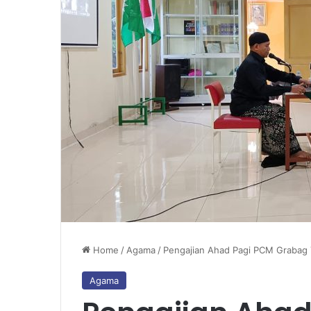
Home
/
Agama
/
Pengajian Ahad Pagi PCM Grabag
Agama