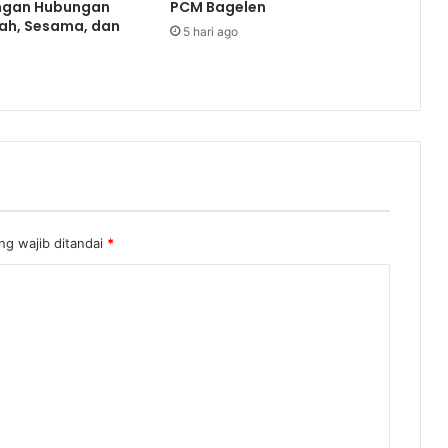
ngan Hubungan
PCM Bagelen
ah, Sesama, dan
5 hari ago
ng wajib ditandai
*