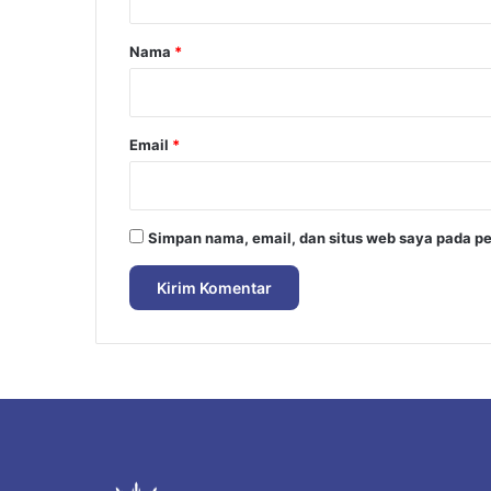
a
r
Nama
*
*
Email
*
Simpan nama, email, dan situs web saya pada pe