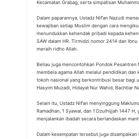
Kecamatan Grabag, serta simpatisan Muhammad
Dalam paparannya, Ustadz Nif’an Nazudi me
kewajiban setiap Muslim dengan cara mengikuti
menundukkan kehendak pribadi kepada kehenda
SAW dalam HR. Tirmidzi nomor 2414 dan Ibnu
meraih ridho Allah.
Beliau juga mencontohkan Pondok Pesantren 
membela agama Allah melalui pendidikan dan ka
tokoh nasional yang berkontribusi besar bagi 
Hasyim Muzadi, Hidayat Nur Wahid, Bachtiar Na
Selain itu, Ustadz Nif’an menyinggung Maklu
Ramadhan, 1 Syawal, dan 1 Dzulhijjah 1447 
menjalankan ibadah secara berlandaskan manha
Dalam kesempatan tersebut juga disampaikan 