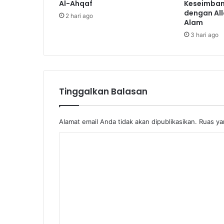
Al-Ahqaf
Keseimba
dengan All
2 hari ago
Alam
3 hari ago
Tinggalkan Balasan
Alamat email Anda tidak akan dipublikasikan.
Ruas ya
K
o
m
e
n
t