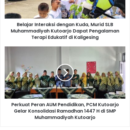
Muhammadiyah
Kutoarjo
Dapat
Belajar Interaksi dengan Kuda, Murid SLB
Pengalaman
Terapi
Muhammadiyah Kutoarjo Dapat Pengalaman
Edukatif
Terapi Edukatif di Kaligesing
di
Kaligesing
Perkuat
Peran
AUM
Pendidikan,
PCM
Kutoarjo
Gelar
Konsolidasi
Ramadhan
Perkuat Peran AUM Pendidikan, PCM Kutoarjo
1447
H
Gelar Konsolidasi Ramadhan 1447 H di SMP
di
Muhammadiyah Kutoarjo
SMP
Muhammadiyah