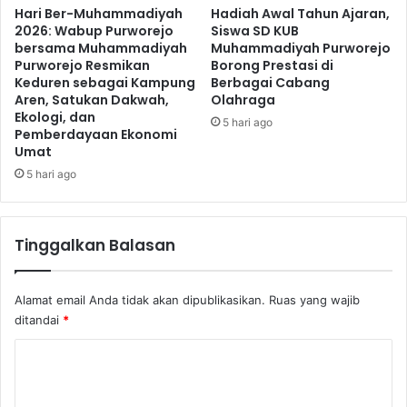
Hari Ber-Muhammadiyah
Hadiah Awal Tahun Ajaran,
2026: Wabup Purworejo
Siswa SD KUB
bersama Muhammadiyah
Muhammadiyah Purworejo
Purworejo Resmikan
Borong Prestasi di
Keduren sebagai Kampung
Berbagai Cabang
Aren, Satukan Dakwah,
Olahraga
Ekologi, dan
5 hari ago
Pemberdayaan Ekonomi
Umat
5 hari ago
Tinggalkan Balasan
Alamat email Anda tidak akan dipublikasikan.
Ruas yang wajib
ditandai
*
K
o
m