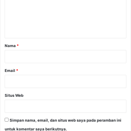
e
n
t
a
r
Nama
*
*
Email
*
Situs Web
Simpan nama, email, dan situs web saya pada peramban ini
untuk komentar saya berikutnya.