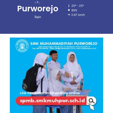
Purworejo
25º - 25º
89%
0.87 km/h
Rain