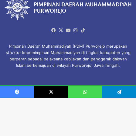
Facebook
X
YouTube
Instagram
TikTok
Pimpinan Daerah Muhammadiyah (PDM) Purworejo merupakan
struktur kepemimpinan Muhammadiyah di tingkat kabupaten yang
berperan sebagai pelaksana kebijakan dan penggerak dakwah
Islam berkemajuan di wilayah Purworejo, Jawa Tengah.
© Copyright 2026, All Rights Reserved.
Facebook
X
WhatsApp
Telegram
Beranda
Profil Organisasi
Majelis & Lembaga
Amal Usaha Muhammadiyah
Download
KHGT
Privacy Policy
B
t