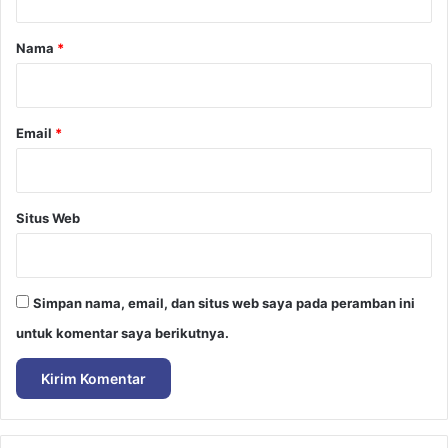
a
r
Nama
*
*
Email
*
Situs Web
Simpan nama, email, dan situs web saya pada peramban ini
untuk komentar saya berikutnya.