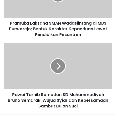
MBS
Purworejo;
Bentuk
Karakter
Pramuka Laksana SMAN Wadaslintang di MBS
Kepanduan
Lewat
Purworejo; Bentuk Karakter Kepanduan Lewat
Pendidikan
Pendidikan Pesantren
Pesantren
Pawai
Tarhib
Ramadan
SD
Muhammadiyah
Bruno
Semarak,
Wujud
Syiar
Pawai Tarhib Ramadan SD Muhammadiyah
dan
Kebersamaan
Bruno Semarak, Wujud Syiar dan Kebersamaan
Sambut
Sambut Bulan Suci
Bulan
Suci