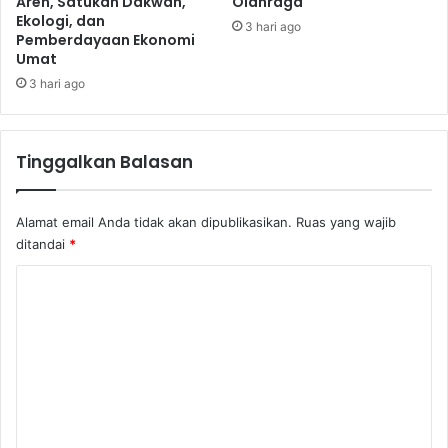
Aren, Satukan Dakwah,
Olahraga
Ekologi, dan
3 hari ago
Pemberdayaan Ekonomi
Umat
3 hari ago
Tinggalkan Balasan
Alamat email Anda tidak akan dipublikasikan.
Ruas yang wajib
ditandai
*
K
o
m
e
n
t