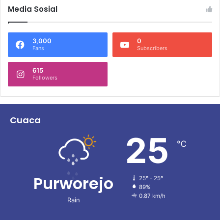
Media Sosial
3,000
0
Fans
Subscribers
615
Followers
Cuaca
25
℃
Purworejo
25º - 25º
89%
0.87 km/h
Rain