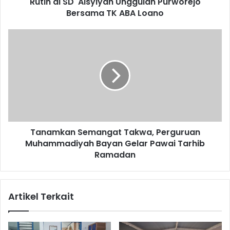
Unggulan
Rutin di SD 'Aisyiyah Unggulan Purworejo
Purworejo
Bersama TK ABA Loano
Bersama
TK
Tanamkan
ABA
Semangat
Loano
Takwa,
Perguruan
Muhammadiyah
Bayan
Gelar
Pawai
Tarhib
Tanamkan Semangat Takwa, Perguruan
Ramadan
Muhammadiyah Bayan Gelar Pawai Tarhib
Ramadan
Artikel Terkait