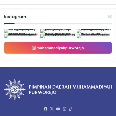
Instagram
muhammadiyahpurworejo
Facebook
X
YouTube
Instagram
TikTok