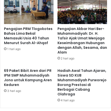
Pengajian PRM Tlogokotes
Pengajian Akbar Hari Ber-
Bahas Lima Bekal
Muhammadiyah: Dr. H.
Memasuki Usia 40 Tahun
Tafsir Ajak Umat Menjaga
Menurut Surah Al-Ahqaf
Keseimbangan Hubungan
dengan Allah, Sesama, dan
1 hari ago
Alam
2 hari ago
69 Paket Bibit Aren dari PR
Hadiah Awal Tahun Ajaran,
IPM SMP Muhammadiyah
Siswa SD KUB
Jono untuk Kampung Aren
Muhammadiyah Purworejo
Keduren
Borong Prestasi di
Berbagai Cabang
3 hari ago
Olahraga
4 hari ago