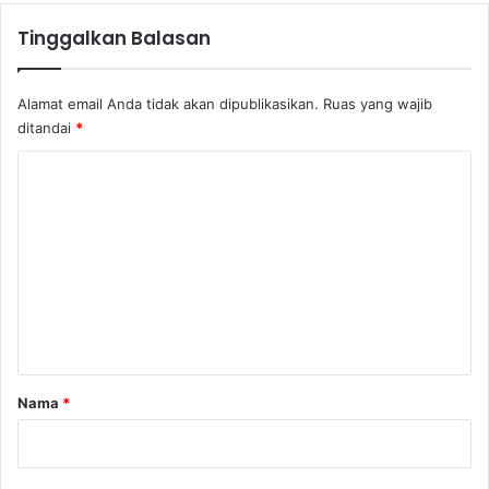
Tinggalkan Balasan
Alamat email Anda tidak akan dipublikasikan.
Ruas yang wajib
ditandai
*
K
o
m
e
n
t
a
r
Nama
*
*