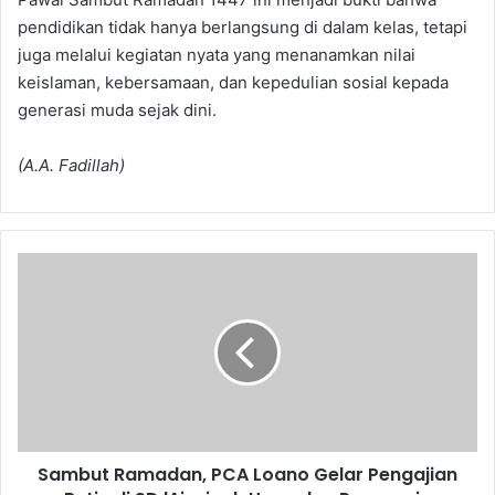
pendidikan tidak hanya berlangsung di dalam kelas, tetapi
juga melalui kegiatan nyata yang menanamkan nilai
keislaman, kebersamaan, dan kepedulian sosial kepada
generasi muda sejak dini.
(A.A. Fadillah)
Sambut
Ramadan,
PCA
Loano
Gelar
Pengajian
Rutin
di
SD
Sambut Ramadan, PCA Loano Gelar Pengajian
'Aisyiyah