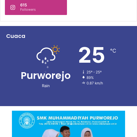
615
Followers
Cuaca
25
℃
Purworejo
25º - 25º
89%
0.87 km/h
Rain