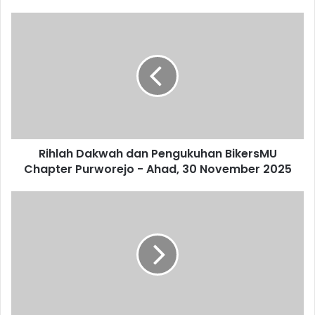
Rihlah
Dakwah
dan
Pengukuhan
BikersMU
Chapter
Purworejo
-
Ahad,
Rihlah Dakwah dan Pengukuhan BikersMU
30
November
Chapter Purworejo - Ahad, 30 November 2025
2025
Mengajar
dengan
Kesadaran,
Mendidik
dengan
Ketulusan;
Sebuah
Refleksi