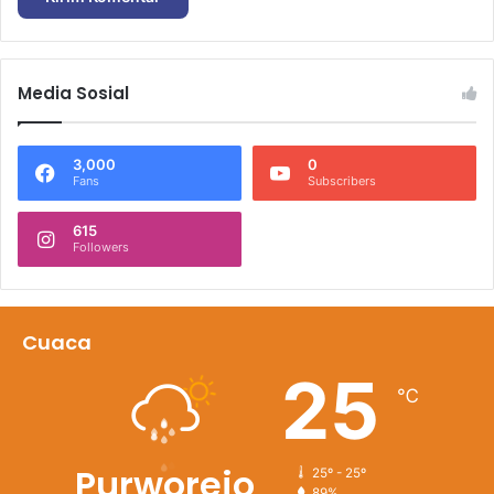
Media Sosial
3,000
0
Fans
Subscribers
615
Followers
Cuaca
25
℃
Purworejo
25º - 25º
89%