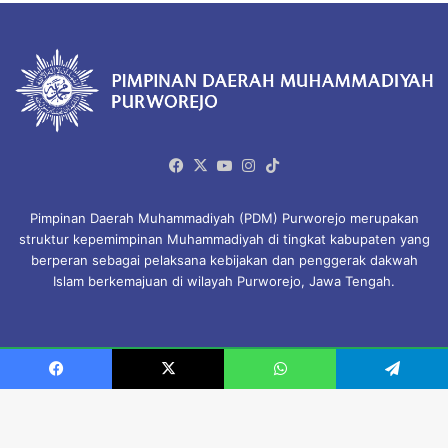
Facebook
X
YouTube
Instagram
TikTok
Pimpinan Daerah Muhammadiyah (PDM) Purworejo merupakan
struktur kepemimpinan Muhammadiyah di tingkat kabupaten yang
berperan sebagai pelaksana kebijakan dan penggerak dakwah
Islam berkemajuan di wilayah Purworejo, Jawa Tengah.
© Copyright 2026, All Rights Reserved.
Facebook
X
WhatsApp
Telegram
Beranda
Profil Organisasi
Majelis & Lembaga
Amal Usaha Muhammadiyah
Download
KHGT
Privacy Policy