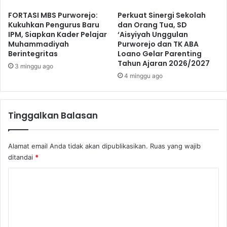
FORTASI MBS Purworejo:
Perkuat Sinergi Sekolah
Kukuhkan Pengurus Baru
dan Orang Tua, SD
IPM, Siapkan Kader Pelajar
‘Aisyiyah Unggulan
Muhammadiyah
Purworejo dan TK ABA
Berintegritas
Loano Gelar Parenting
Tahun Ajaran 2026/2027
3 minggu ago
4 minggu ago
Tinggalkan Balasan
Alamat email Anda tidak akan dipublikasikan.
Ruas yang wajib
ditandai
*
K
o
m
e