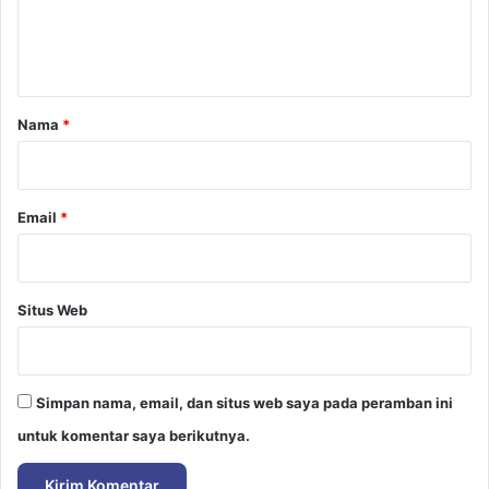
n
t
a
r
Nama
*
*
Email
*
Situs Web
Simpan nama, email, dan situs web saya pada peramban ini
untuk komentar saya berikutnya.