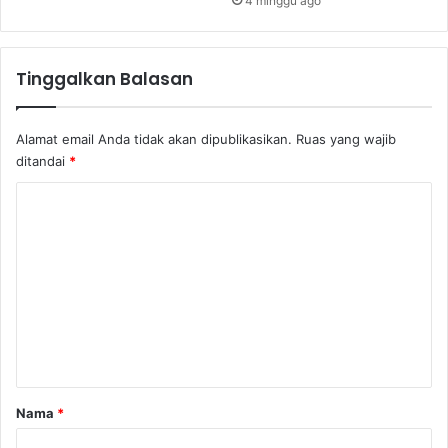
4 minggu ago
Tinggalkan Balasan
Alamat email Anda tidak akan dipublikasikan.
Ruas yang wajib
ditandai
*
K
o
m
e
n
t
a
r
Nama
*
*