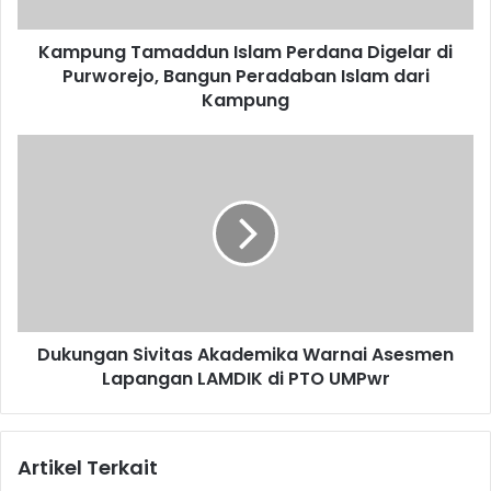
Bangun
Peradaban
Kampung Tamaddun Islam Perdana Digelar di
Islam
dari
Purworejo, Bangun Peradaban Islam dari
Kampung
Kampung
Dukungan
Sivitas
Akademika
Warnai
Asesmen
Lapangan
LAMDIK
di
PTO
Dukungan Sivitas Akademika Warnai Asesmen
UMPwr
Lapangan LAMDIK di PTO UMPwr
Artikel Terkait