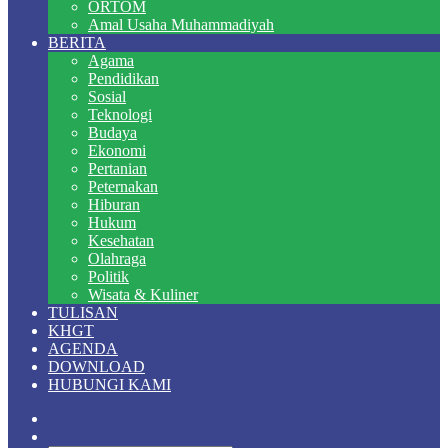
ORTOM
Amal Usaha Muhammadiyah
BERITA
Agama
Pendidikan
Sosial
Teknologi
Budaya
Ekonomi
Pertanian
Peternakan
Hiburan
Hukum
Kesehatan
Olahraga
Politik
Wisata & Kuliner
TULISAN
KHGT
AGENDA
DOWNLOAD
HUBUNGI KAMI
Random
Article
Switch