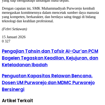
yang siap menghadapi tantangan masa depan.
Dengan capaian ini, SMK Muhammadiyah Purworejo kembali
menegaskan komitmennya dalam mencetak sumber daya manusia
yang kompeten, berkarakter, dan berdaya saing tinggi di bidang
teknologi dan keahlian profesional.
(Febri Setiawan)
15 Januari 2026
0
327
Pengajian
Pengajian Tahsin dan Tafsir Al-Qur’an PCM
Tahsin
Bagelen Tegaskan Keadilan, Kejujuran, dan
dan
Tafsir
Keteladanan Ibadah
Al-
Qur’an
Penguatan
Penguatan Kapasitas Relawan Bencana,
PCM
Kapasitas
Bagelen
Dosen UM Purworejo dan MDMC Purworejo
Relawan
Tegaskan
Bencana,
Keadilan,
Bersinergi
Dosen
Kejujuran,
UM
dan
Artikel Terkait
Purworejo
Keteladanan
dan
Ibadah