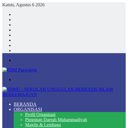
Kamis, Agustus 6 2026
Facebook
X
YouTube
Instagram
TikTok
Log
In
Random
Article
Sidebar
Menu
Search
for
BERANDA
ORGANISASI
Profil Organisasi
Pimpinan Daerah Muhammadiyah
Majelis & Lembaga