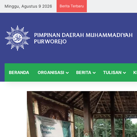
Minggu, Agustus 9 2026
Berita Terbaru
BERANDA
ORGANISASI
BERITA
TULISAN
K