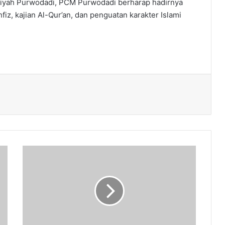
yah Purwodadi, PCM Purwodadi berharap hadirnya
iz, kajian Al-Qur’an, dan penguatan karakter Islami
Pimpinan
Daerah
Aisyiyah
Purworejo
adakan
Rakor
bersama
BPP,