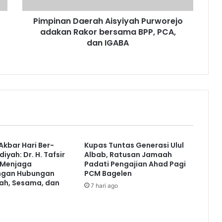
PCA,
Pimpinan Daerah Aisyiyah Purworejo
dan
IGABA
adakan Rakor bersama BPP, PCA,
dan IGABA
Akbar Hari Ber-
Kupas Tuntas Generasi Ulul
ah: Dr. H. Tafsir
Albab, Ratusan Jamaah
 Menjaga
Padati Pengajian Ahad Pagi
ngan Hubungan
PCM Bagelen
ah, Sesama, dan
7 hari ago