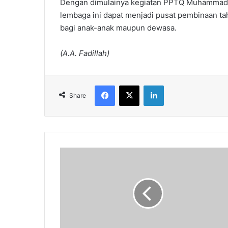
Dengan dimulainya kegiatan PPTQ Muhammadi
lembaga ini dapat menjadi pusat pembinaan tahf
bagi anak-anak maupun dewasa.
(A.A. Fadillah)
Facebook
X
LinkedIn
Share
Santri
LKSA
Muhammadiyah
Purworejo
Tunjukkan
Prestasi
pada
Ajang