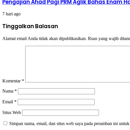
Pengajian Ahad Pagi PRM Aglik Bahas Enam 
7 hari ago
Tinggalkan Balasan
Alamat email Anda tidak akan dipublikasikan.
Ruas yang wajib ditan
Komentar
*
Nama
*
Email
*
Situs Web
Simpan nama, email, dan situs web saya pada peramban ini untuk