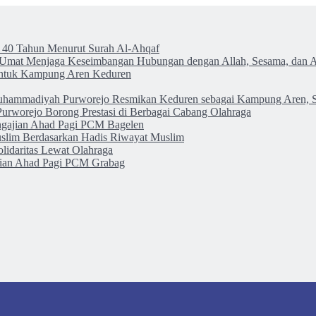
 40 Tahun Menurut Surah Al-Ahqaf
k Umat Menjaga Keseimbangan Hubungan dengan Allah, Sesama, dan 
untuk Kampung Aren Keduren
hammadiyah Purworejo Resmikan Keduren sebagai Kampung Aren, S
worejo Borong Prestasi di Berbagai Cabang Olahraga
engajian Ahad Pagi PCM Bagelen
lim Berdasarkan Hadis Riwayat Muslim
idaritas Lewat Olahraga
Kajian Ahad Pagi PCM Grabag