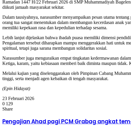
Ramadan 1447 H/22 Februari 2026 di SMP Muhammadiyah Bagelen. K
diikuti jamaah masyarakat sekitar.
Dalam tausiyahnya, narasumber menyampaikan pesan utama tentang pe
orang tua sangat menentukan dalam membangun kecerdasan anak yang s
memiliki kepekaan rasa dan kepedulian terhadap sesama.
Lebih lanjut dijelaskan bahwa ibadah puasa memiliki dimensi pendidi
Pengalaman tersebut diharapkan mampu menggerakkan hati untuk me
spiritual, tetapi juga sarana membangun solidaritas sosial.
Narasumber juga menguraikan empat tingkatan kedermawanan dalam be
Ketiga, karam, yaitu kebiasaan memberi baik diminta maupun tidak. K
Melalui kajian yang diselenggarakan oleh Pimpinan Cabang Muhammad
tinggi, serta menjadi agen kebaikan di tengah masyarakat.
(Epin Hidayat)
23 Februari 2026
0
129
Facebook
X
LinkedIn
WhatsApp
Telegram
Share
Facebook
X
LinkedIn
WhatsApp
Telegram
Pengajian
Pengajian Ahad pagi PCM Grabag angkat tem
Ahad
pagi