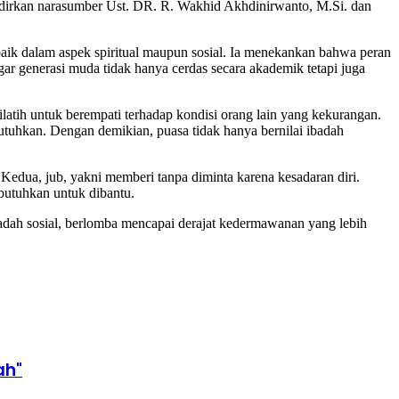
irkan narasumber Ust. DR. R. Wakhid Akhdinirwanto, M.Si. dan
aik dalam aspek spiritual maupun sosial. Ia menekankan bahwa peran
r generasi muda tidak hanya cerdas secara akademik tetapi juga
ilatih untuk berempati terhadap kondisi orang lain yang kekurangan.
hkan. Dengan demikian, puasa tidak hanya bernilai ibadah
edua, jub, yakni memberi tanpa diminta karena kesadaran diri.
mbutuhkan untuk dibantu.
adah sosial, berlomba mencapai derajat kedermawanan yang lebih
ah"