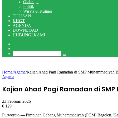
Olahraga
Politik
Wisata & Kuliner
TULISAN
KHGT
AGENDA
DOWNLOAD
HUBUNGI KAMI
Random
Article
Switch
skin
Search
for
Home
/
Agama
/
Kajian Ahad Pagi Ramadan di SMP Muhammadiyah Bag
Agama
Kajian Ahad Pagi Ramadan di SMP
23 Februari 2026
0
129
Facebook
X
LinkedIn
WhatsApp
Telegram
Purworejo — Pimpinan Cabang Muhammadiyah (PCM) Bagelen, Kabup