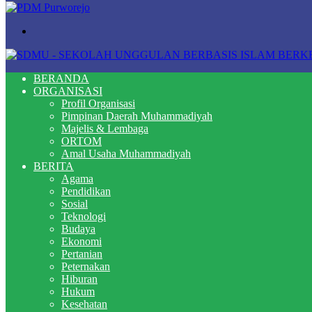
Search
for
BERANDA
ORGANISASI
Profil Organisasi
Pimpinan Daerah Muhammadiyah
Majelis & Lembaga
ORTOM
Amal Usaha Muhammadiyah
BERITA
Agama
Pendidikan
Sosial
Teknologi
Budaya
Ekonomi
Pertanian
Peternakan
Hiburan
Hukum
Kesehatan