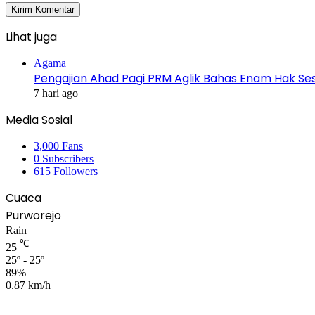
Lihat juga
Close
Agama
Pengajian Ahad Pagi PRM Aglik Bahas Enam Hak Se
7 hari ago
Media Sosial
3,000
Fans
0
Subscribers
615
Followers
Cuaca
Purworejo
Rain
℃
25
25º - 25º
89%
0.87 km/h