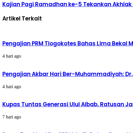
Kajian
Kajian Pagi Ramadhan ke-5 Tekankan Akhlak 
PCM
Pagi
Grabag
Ramadhan
angkat
Artikel Terkait
ke-
tema
5
"Menggapai
Tekankan
Cinta
Akhlak
Allah
sebagai
dengan
Pengajian PRM Tlogokotes Bahas Lima Bekal 
Buah
Ibadah
Rukun
Sunnah"
Islam
4 hari ago
di
Masjid
Darussalam
Pengajian Akbar Hari Ber-Muhammadiyah: Dr.
Kutoarjo
4 hari ago
Kupas Tuntas Generasi Ulul Albab, Ratusan J
7 hari ago