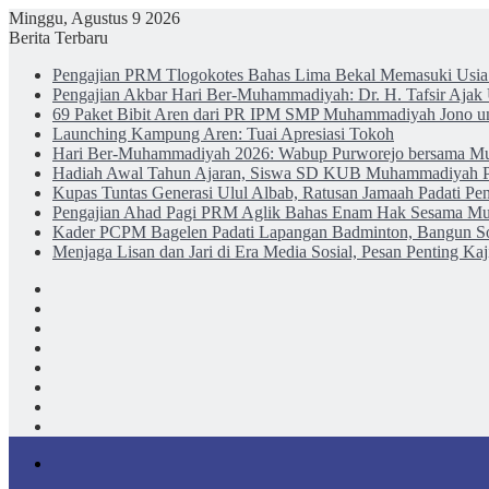
Minggu, Agustus 9 2026
Berita Terbaru
Pengajian PRM Tlogokotes Bahas Lima Bekal Memasuki Usia
Pengajian Akbar Hari Ber-Muhammadiyah: Dr. H. Tafsir Aja
69 Paket Bibit Aren dari PR IPM SMP Muhammadiyah Jono 
Launching Kampung Aren: Tuai Apresiasi Tokoh
Hari Ber-Muhammadiyah 2026: Wabup Purworejo bersama Mu
Hadiah Awal Tahun Ajaran, Siswa SD KUB Muhammadiyah Pur
Kupas Tuntas Generasi Ulul Albab, Ratusan Jamaah Padati P
Pengajian Ahad Pagi PRM Aglik Bahas Enam Hak Sesama Mus
Kader PCPM Bagelen Padati Lapangan Badminton, Bangun Sol
Menjaga Lisan dan Jari di Era Media Sosial, Pesan Penting 
Facebook
X
YouTube
Instagram
TikTok
Log
In
Random
Article
Sidebar
Menu