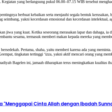
egiatan yang berlangsung pukul 06.00–07.15 WIB tersebut menghad
ntingnya berbuat kebaikan serta menjauhi segala bentuk kerusakan, b
eimbang, yakni kecerdasan emosional dan kecerdasan intelektual, aga
kan jiwa yang kuat. Ketika seseorang merasakan lapar dan dahaga, ia d
mbantu sesama, termasuk memberi makan kepada mereka yang membutu
rsedekah. Pertama, shaha, yaitu memberi karena ada yang meminta. K
eempat, tingkatan tertinggi ‘izza, yakni aktif mencari orang yang me
iyah Bagelen ini, jamaah diharapkan terus meningkatkan kualitas ib
a "Menggapai Cinta Allah dengan Ibadah Sunn