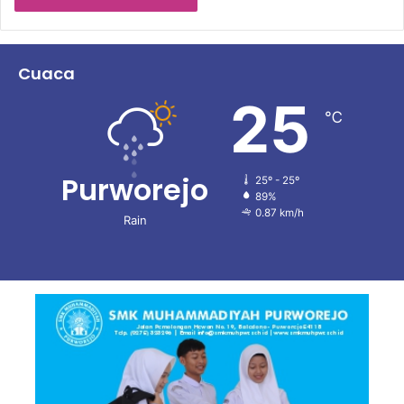
Cuaca
25
℃
Purworejo
25º - 25º
89%
0.87 km/h
Rain