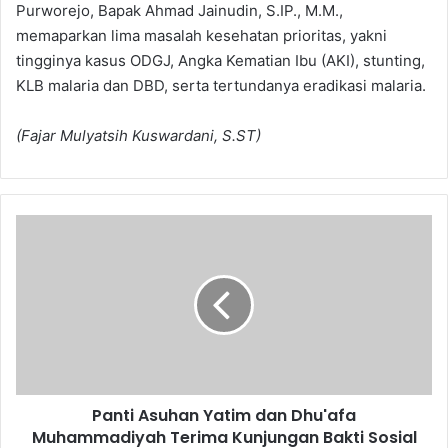
Purworejo, Bapak Ahmad Jainudin, S.IP., M.M.,
memaparkan lima masalah kesehatan prioritas, yakni
tingginya kasus ODGJ, Angka Kematian Ibu (AKI), stunting,
KLB malaria dan DBD, serta tertundanya eradikasi malaria.
(Fajar Mulyatsih Kuswardani, S.ST)
Panti
Asuhan
Yatim
dan
Dhu'afa
Muhammadiyah
Terima
Kunjungan
Bakti
Panti Asuhan Yatim dan Dhu'afa
Sosial
BikersMu
Muhammadiyah Terima Kunjungan Bakti Sosial