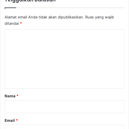
Alamat email Anda tidak akan dipublikasikan.
Ruas yang wajib
ditandai
*
K
o
m
e
n
t
a
r
Nama
*
*
Email
*