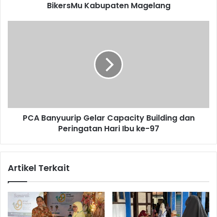
Kabupaten
BikersMu Kabupaten Magelang
Magelang
PCA
Banyuurip
Gelar
Capacity
Building
dan
Peringatan
Hari
Ibu
PCA Banyuurip Gelar Capacity Building dan
ke-
97
Peringatan Hari Ibu ke-97
Artikel Terkait